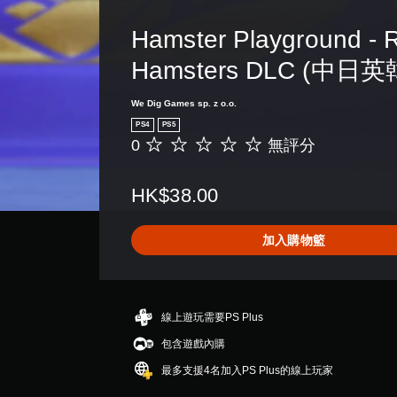
Hamster Playground - R
Hamsters DLC (中日
We Dig Games sp. z o.o.
PS4
PS5
0
無評分
無
評
分
HK$38.00
加入購物籃
線上遊玩需要PS Plus
包含遊戲內購
最多支援4名加入PS Plus的線上玩家