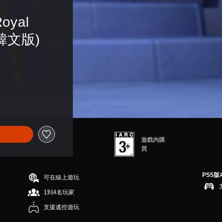
oyal 
英韓文版)
遊戲內購
買
PS5版
可在線上遊玩
1到4名玩家
支援遙控遊玩