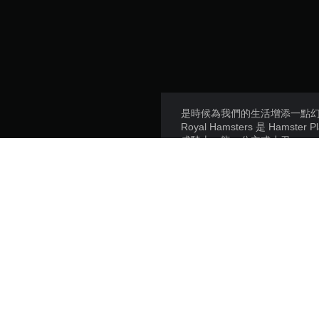
是時候為我們的生活增添一點
Royal Hamsters 是 Ha
成騎士、龍、公主或小丑
幫助他們以城堡風格裝飾他們
皇家倉鼠 DLC 包括：
與倉鼠之家的中世紀故事相符
包括小丑或龍的服裝
具有獨特獎勵的全新任務；
為你的倉鼠做新的工作。
平台: