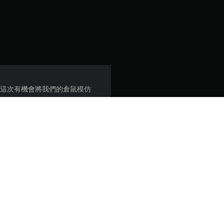
了新元素。這次有機會將我們的倉鼠模仿
業，就像從中世紀故事一樣。
及用戶合約。