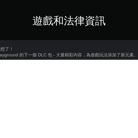
遊戲和法律資訊
幻想了！
mster Playground 的下一個 DLC 包 - 大量精彩內容，為遊戲玩法添加
的家，並為他們穿上讓人想起皇室成員的新服裝。執行新任務並學習新職
的新物品；
購買或使用本內容需遵守SEN使用條款
PS4, PS5