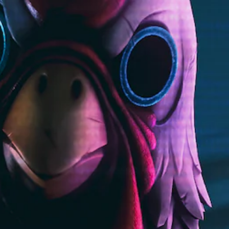
個
透
圖
為
要
預
過
示
另
故
設
變
，
一
事
的
更
以
個
和
困
重
便
預
主
難
要
更
設
要
度
的
輕
的
角
，
顏
鬆
版
色
來
色
地
面
。
減
，
與
，
少
更
其
系
遊
輕
他
統
戲
易
玩
也
的
地
家
提
整
進
進
供
體
行
行
了
挑
分
溝
一
戰
辨
通
些
。
。
。
重
新
配
控
視
置
制
覺
的
器
舒
支