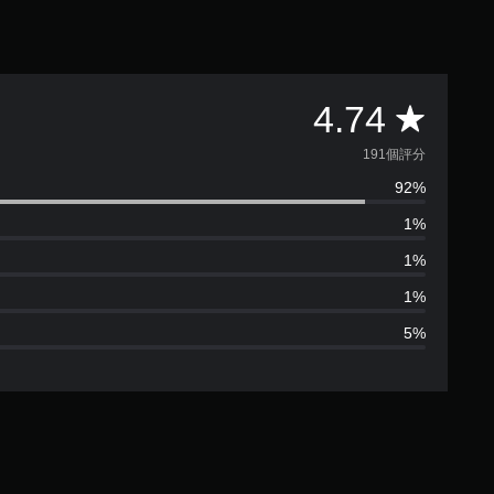
平
4.74
均
191個評分
92%
評
1%
分
1%
為
1%
5%
4
.
7
4