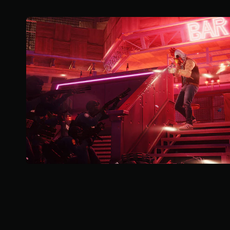
，
桿
共
的
1
選
9
項
1
。
則
評
分
無
須
按
住
按
鈕
即
可
遊
玩
您
可
以
在
不