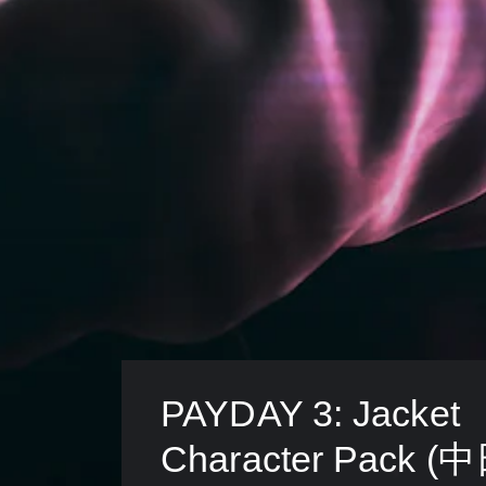
可
調
致
在
整
視
遊
遊
覺
玩
戲
不
過
中
適
程
使
的
或
用
攝
動
的
影
畫
各
機
播
操
動
放
作
作
期
桿
和
間
的
效
，
水
果
隨
平
來
時
和
游
暫
垂
玩
停
直
遊
遊
靈
戲
戲
敏
。
PAYDAY 3: Jacket 
（
度
僅
。
Character Pack 
限
離