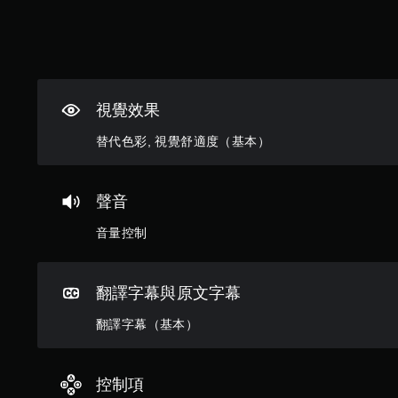
無
須
開
啟
控
制
視覺效果
器
替代色彩, 視覺舒適度（基本）
的
震
動
聲音
即
可
音量控制
遊
玩
您
翻譯字幕與原文字幕
可
以
翻譯字幕（基本）
在
不
開
控制項
啟