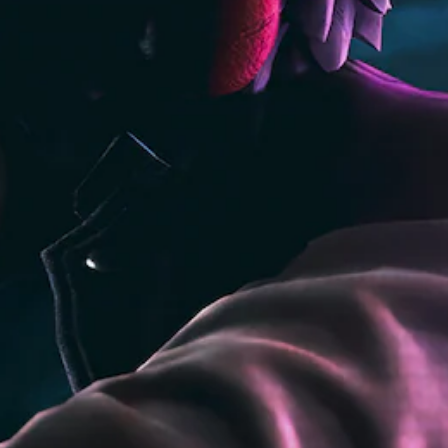
提
適
援
醒
度
。
（
您
基
可
可
隨
本
調
時
）
整
查
操
您
看
可
作
遊
以
桿
戲
在
的
的
遊
控
靈
玩
制
敏
過
項
度
程
。
（
中
，
進
暫
不
階
停
使
）
用
遊
您
可
戲
可
能
您
以
導