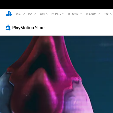
商店
PS5
遊戲
PS Plus
周邊設備
最新消息
支援
替
音
翻
重
可
快
代
量
譯
新
調
速
色
控
字
對
整
聊
彩
制
幕
應
困
天
（
控
難
您
您
您
基
制
度
無
可
可
須
將
本
器
（
傳
依
單
送
）
（
基
賴
一
或
基
本
遊
顏
聲
接
本
）
戲
色
音
收
中
）
您
來
的
預
的
可
遊
音
設
您
翻
以
玩
量
的
可
譯
透
遊
調
字
將
字
過
戲
低
詞
控
幕
選
，
和
、
制
僅
擇
或
靜
片
項
限
另
是
音
語
變
於
一
可
。
或
更
主