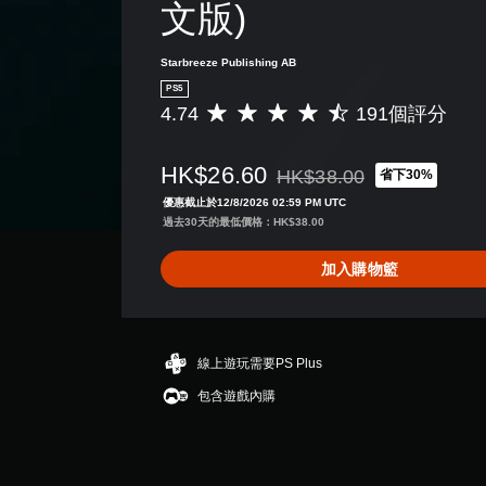
可
文版)
線
反
遊
轉
玩
Starbreeze Publishing AB
）
操
PS5
。
作
4.74
191個評分
平
桿
均
方
評
HK$26.60
向
HK$38.00
省下30%
分
折扣前原價為HK$38.00
（
為
優惠截止於12/8/2026 02:59 PM UTC
基
4
過去30天的最低價格：HK$38.00
.
本
7
）
加入購物籃
4
系
顆
統
星
提
（
供
滿
線上遊玩需要PS Plus
一
分
包含遊戲內購
些
5
反
顆
轉
星
操
）
作