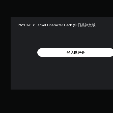
按
住
方
向
按
PAYDAY 3: Jacket Character Pack (中日英韓文版)
鈕
下
的
情
況
下
登入以評分
，
遊
玩
遊
戲
和
前
往
選
單
。