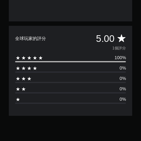
平
5.00
全球玩家的評分
均
1個評分
100%
評
0%
分
0%
為
0%
1
0%
顆
星
（