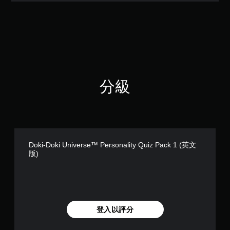
滿
分
5
顆
星
）
，
共
分級
1
則
評
分
Doki-Doki Universe™ Personality Quiz Pack 1 (英文
版)
登入以評分