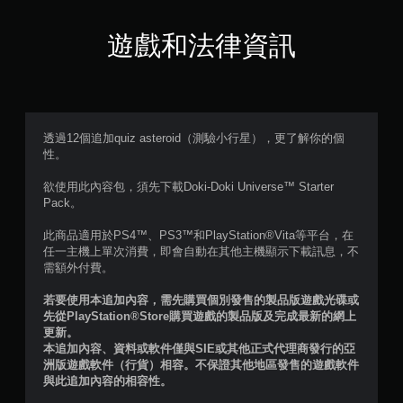
滿
分
遊戲和法律資訊
5
顆
星
透過12個追加quiz asteroid（測驗小行星），更了解你的個
性。
）
欲使用此內容包，須先下載Doki-Doki Universe™ Starter
，
Pack。
共
此商品適用於PS4™、PS3™和PlayStation®Vita等平台，在
任一主機上單次消費，即會自動在其他主機顯示下載訊息，不
1
需額外付費。
則
若要使用本追加內容，需先購買個別發售的製品版遊戲光碟或
先從PlayStation®Store購買遊戲的製品版及完成最新的網上
評
更新。
本追加內容、資料或軟件僅與SIE或其他正式代理商發行的亞
分
洲版遊戲軟件（行貨）相容。不保證其他地區發售的遊戲軟件
與此追加內容的相容性。