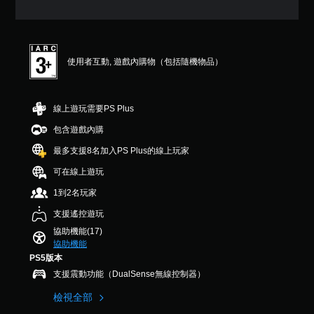
7
遊
醒
態
5
戲
控
您
顆
僅
制
可
星
提
項
隨
（
供
使用者互動, 遊戲內購物（包括隨機物品）
時
滿
即
遊
查
分
可
玩
看
5
過
遊
遊
顆
程
線上遊玩需要PS Plus
玩
戲
星
中
您
的
）
包含遊戲內購
重
無
控
，
要
最多支援8名加入PS Plus的線上玩家
需
制
共
聲
使
項
1
音
可在線上遊玩
用
。
2
的
動
則
1到2名玩家
原
態
評
文
教
支援遙控遊玩
控
分
字
學
制
協助機能(17)
幕
提
項
協助機能
。
即
醒
PS5版本
可
您
支援震動功能（DualSense無線控制器）
遊
可
玩
隨
檢視全部
遊
時