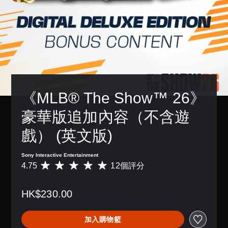
傳
單
況
獨
限
，
達
聲
下
啟
制
以
音
遊
動
道
內
便
訊
玩
多
按
更
您
資
，
項
下
輕
可
料
因
輔
按
鬆
以
。
遊
助
鈕
地
設
戲
功
，
與
定
中
能
即
其
各
並
，
可
他
《MLB® The Show™ 26》
喇
無
來
遊
玩
叭
對
協
玩
家
的
豪華版追加內容（不含遊
話
助
遊
進
聲
。
您
戲
行
音
戲） (英文版)
遊
和
溝
輸
玩
前
通
出
原
遊
往
。
Sony Interactive Entertainment
，
文
戲
選
4.75
12個評分
平
使
字
。
單
均
其
幕
。
評
一
（
HK$230.00
分
致
控
基
為
。
制
無
本
4
器
須
加入購物籃
）
.
提
動