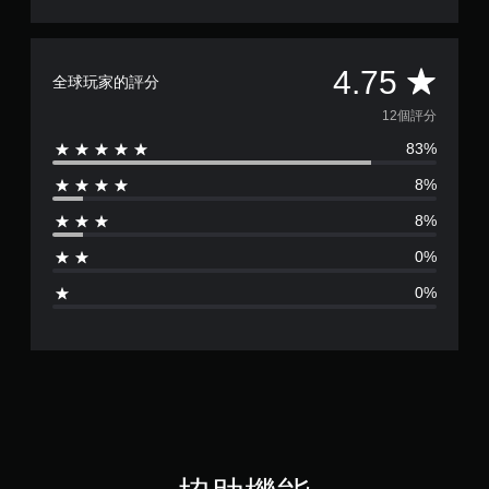
存
項
取
，
一
即
個
可
平
4.75
不
全球玩家的評分
遊
記
玩
均
12個評分
錄
遊
結
戲
83%
評
果
。
的
8%
分
環
無
境
8%
為
須
，
0%
以
開
4
便
啟
0%
練
控
.
習
制
如
器
7
何
的
遊
震
5
玩
動
。
顆
即
可
暫
星
遊
停