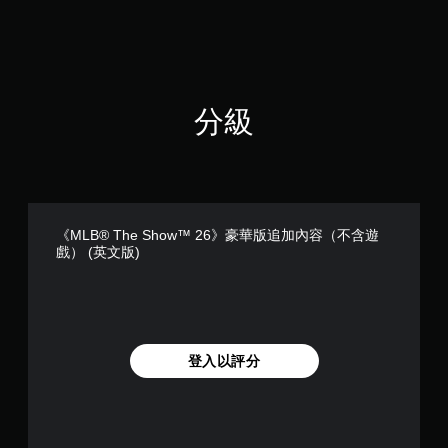
戲
查
。
看
遊
玩
無
過
須
程
觸
分級
的
碰
教
控
學
制
資
項
訊
即
。
可
《MLB® The Show™ 26》豪華版追加內容（不含遊
遊
戲） (英文版)
練
玩
習
您
模
無
式
需
您
使
可
登入以評分
用
在
觸
遊
碰
戲
控
中
制