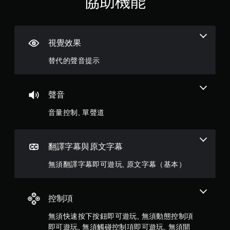
協助機能
玩
遊
（
您
戲
可
滿
您
以
可
視覺效果
在
分
在
不
替代的聲音提示
遊
開
5
玩
啟
過
控
顆
程
制
聲音
或
器
動
星
震
音量控制, 單聲道
畫
動
播
）
/
放
觸
期
，
翻譯字幕與原文字幕
覺
間
回
，
共
無須翻譯字幕即可遊玩, 原文字幕（基本）
饋
隨
的
時
1
情
暫
況
控制項
停
2
下
遊
，
無須快速按下按鈕即可遊玩, 無須動態控制項
戲
則
遊
即可遊玩, 無須觸碰控制項即可遊玩, 無須開
（