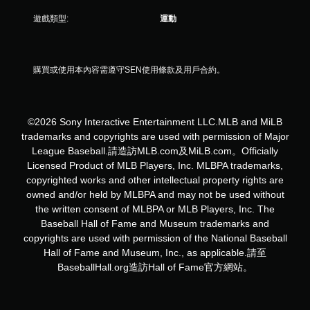
遊戲類型:
運動
購買或使用本內容需遵守SEN使用條款及用戶合約。
©2026 Sony Interactive Entertainment LLC.MLB and MiLB
trademarks and copyrights are used with permission of Major
League Baseball.請造訪MLB.com及MiLB.com。Officially
Licensed Product of MLB Players, Inc. MLBPA trademarks,
copyrighted works and other intellectual property rights are
owned and/or held by MLBPA and may not be used without
the written consent of MLBPA or MLB Players, Inc. The
Baseball Hall of Fame and Museum trademarks and
copyrights are used with permission of the National Baseball
Hall of Fame and Museum, Inc., as applicable.請至
BaseballHall.org造訪Hall of Fame官方網站。