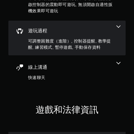
玩
僅
啟控制器的震動即可遊玩, 無須開啟自適性扳
評
遊
限
機效果即可遊玩
戲
離
。
分
線
遊
遊玩過程
無
玩
）
須
可調整困難度（進階）, 控制器提醒, 教學提
。
開
醒, 練習模式, 暫停遊戲, 手動保存資料
啟
自
手
適
動
性
線上溝通
保
扳
存
快速聊天
機
資
效
料
果
您
即
可
可
以
遊戲和法律資訊
遊
手
玩
動
建
您
立
可
保
以