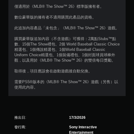
存
在
僅適用於《MLB® The Show™ 26》標準版擁有者。
點
不
，
開
數位豪華版的擁有者不適用購買此產品的資格。
以
啟
回
扳
此追加內容產品「未包含」《MLB® The Show™ 26》遊戲。
到
機
上
自
購買豪華版追加內容（不含遊戲）可獲得：2萬點Stubs™點
次
適
數、15個The Show禮包、2個 World Baseball Classic Choice
離
應
精選包、1個傳說精選包、1個World Baseball Classic
開
阻
Uniform Choice精選包、1個裝備禮包、1個封面球員球棒外
的
力
觀，以及用於《MLB® The Show™ 26》的雙倍每日獎勵。
遊
的
戲
情
取得後，項目應該會在啟動遊戲後自動兌換。
畫
況
面
下
需要PS5®版本的《MLB® The Show™ 26》遊戲（另售）以
。
，
使用此內容。
遊
玩
遊
戲
。
推出日:
17/3/2026
發行商:
Sony Interactive
Entertainment