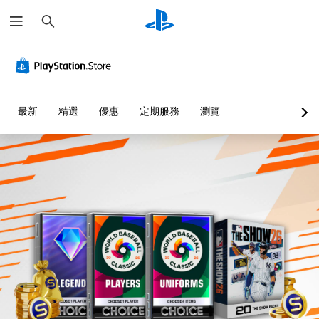
搜
尋
替
音
無
無
可
快
代
量
須
須
調
速
的
控
翻
快
整
聊
聲
制
譯
速
困
天
音
字
按
難
您
您
最新
精選
優惠
定期服務
瀏覽
提
幕
下
度
可
可
示
即
按
（
將
傳
單
可
鈕
進
送
透
一
或
遊
即
階
過
聲
接
玩
可
）
視
音
收
覺
遊
您
您
的
預
或
玩
可
可
音
設
控
在
以
您
量
的
制
沒
自
無
調
字
器
有
訂
需
低
詞
的
翻
挑
快
和
、
震
譯
戰
速
靜
片
動
字
等
或
音
語
，
幕
級
在
。
或
也
的
或
時
圖
能
情
單
間
示