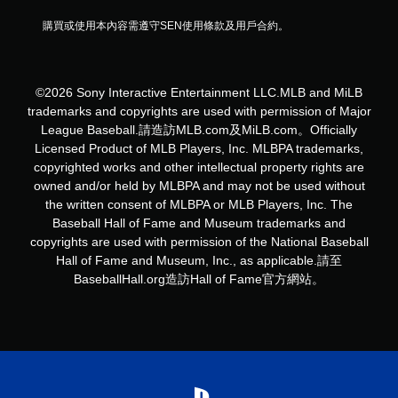
購買或使用本內容需遵守SEN使用條款及用戶合約。
©2026 Sony Interactive Entertainment LLC.MLB and MiLB
trademarks and copyrights are used with permission of Major
League Baseball.請造訪MLB.com及MiLB.com。Officially
Licensed Product of MLB Players, Inc. MLBPA trademarks,
copyrighted works and other intellectual property rights are
owned and/or held by MLBPA and may not be used without
the written consent of MLBPA or MLB Players, Inc. The
Baseball Hall of Fame and Museum trademarks and
copyrights are used with permission of the National Baseball
Hall of Fame and Museum, Inc., as applicable.請至
BaseballHall.org造訪Hall of Fame官方網站。