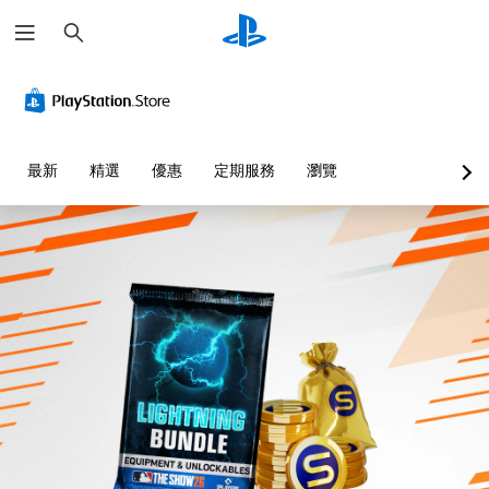
搜
尋
替
音
無
無
可
快
代
量
須
須
調
速
的
控
翻
快
整
聊
聲
制
譯
速
困
天
音
字
按
難
您
您
最新
精選
優惠
定期服務
瀏覽
提
幕
下
度
可
可
示
即
按
（
將
傳
單
可
鈕
進
送
透
一
或
遊
即
階
過
聲
接
玩
可
）
視
音
收
覺
遊
您
您
的
預
或
玩
可
可
音
設
控
在
以
您
量
的
制
沒
自
無
調
字
器
有
訂
需
低
詞
的
翻
挑
快
和
、
震
譯
戰
速
靜
片
動
字
等
或
音
語
，
幕
級
在
。
或
也
的
或
時
圖
能
情
單
間
示