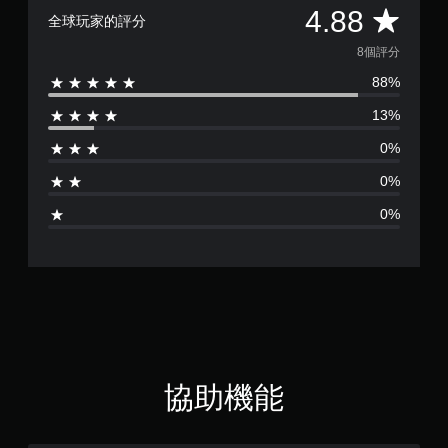
存
項
平
4.88
取
全球玩家的評分
，
一
即
均
8個評分
個
可
不
遊
88%
評
記
玩
錄
13%
遊
分
結
戲
果
0%
。
為
的
0%
環
4
無
境
0%
須
，
.
以
開
便
啟
8
練
控
習
制
8
如
器
何
的
顆
遊
震
玩
動
。
星
協助機能
即
（
可
暫
遊
停