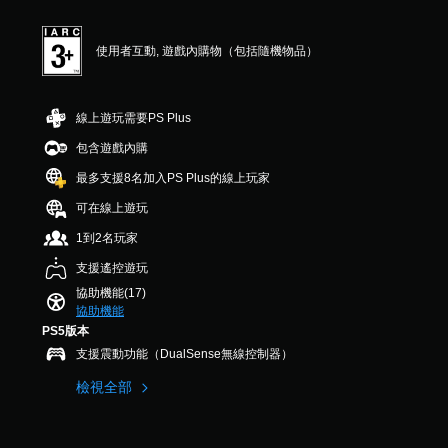
顆
遊
醒
態
星
戲
控
（
您
僅
使用者互動, 遊戲內購物（包括隨機物品）
制
滿
可
提
分
項
隨
供
5
時
即
遊
顆
查
可
玩
線上遊玩需要PS Plus
星
看
過
遊
）
遊
包含遊戲內購
程
玩
，
戲
中
最多支援8名加入PS Plus的線上玩家
您
共
的
重
無
8
控
要
可在線上遊玩
需
則
制
聲
使
評
項
1到2名玩家
音
用
分
。
的
支援遙控遊玩
動
原
態
協助機能(17)
文
教
控
協助機能
字
學
制
PS5版本
幕
提
項
。
支援震動功能（DualSense無線控制器）
即
醒
可
檢視全部
您
遊
可
玩
隨
遊
時