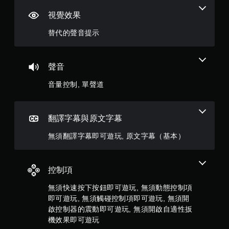
滿
玩
遊
視覺效果
您
戲
分
可
替代的聲音提示
您
以
5
可
在
在
不
顆
遊
開
聲音
玩
啟
過
星
控
音量控制, 單聲道
程
制
或
）
器
動
震
畫
，
翻譯字幕與原文字幕
動
播
/
放
共
無須翻譯字幕即可遊玩, 原文字幕（基本）
觸
期
覺
間
8
回
，
饋
控制項
隨
則
的
時
情
無須快速按下按鈕即可遊玩, 無須動態控制項
暫
評
況
即可遊玩, 無須觸碰控制項即可遊玩, 無須開
停
下
遊
啟控制器的震動即可遊玩, 無須開啟自適性扳
分
，
戲
機效果即可遊玩
遊
（