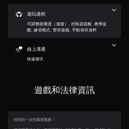
玩
僅
遊
限
戲
遊玩過程
離
。
線
可調整困難度（進階）, 控制器提醒, 教學提
遊
無
玩
醒, 練習模式, 暫停遊戲, 手動保存資料
）
須
。
開
啟
線上溝通
自
手
適
動
快速聊天
性
保
扳
存
機
資
效
料
果
遊戲和法律資訊
您
即
可
可
以
遊
手
玩
動
建
您
特別的一次性購買優惠！
立
可
保
以