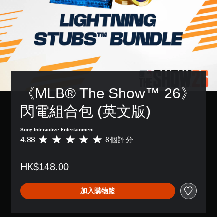
傳
單
況
獨
限
，
達
聲
下
啟
制
以
音
遊
動
道
內
便
訊
玩
多
按
更
您
資
，
項
下
輕
可
料
因
輔
按
鬆
以
。
遊
助
鈕
地
設
戲
功
，
與
定
中
能
即
其
各
並
，
可
他
《MLB® The Show™ 26》
喇
無
來
遊
玩
叭
對
協
玩
家
的
閃電組合包 (英文版)
話
助
遊
進
聲
。
您
戲
行
音
遊
和
Sony Interactive Entertainment
溝
輸
玩
前
4.88
8個評分
通
平
出
原
遊
往
。
均
，
文
戲
選
評
使
字
。
單
HK$148.00
分
其
幕
。
為
一
（
4
致
控
基
加入購物籃
.
。
制
無
本
8
器
須
）
8
提
動