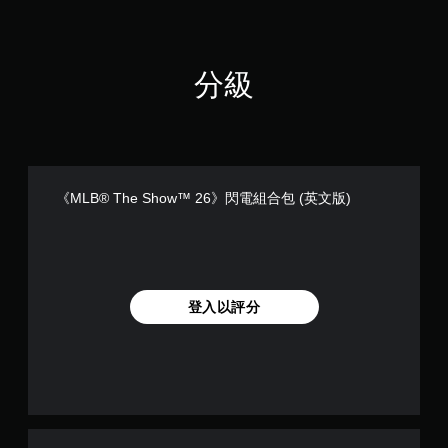
戲
查
。
看
遊
玩
無
分級
過
須
程
觸
的
碰
教
控
學
制
資
項
訊
《MLB® The Show™ 26》閃電組合包 (英文版)
即
。
可
遊
練
玩
習
您
模
登入以評分
無
式
需
您
使
可
用
在
觸
遊
碰
戲
控
中
制