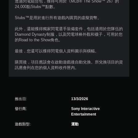
透過閃電組合包，獲得可用於《MLB® The Show™ 26》的
存
在
24,000點Stubs™點數。
點
不
，
開
Stubs™是用於進行所有遊戲內購買的虛擬貨幣。
以
啟
回
扳
此外，還能獲得獨家閃電選手裝備套件，包括適用於您隊伍的
到
機
Diamond Dynasty制服，以及閃電球棒外觀和襪子，可用於您
上
自
的Road to the Show角色。
次
適
離
應
最後，您還可以獲得閃電個人資料圖示與橫幅。
開
阻
的
力
購買後，項目應該會在啟動遊戲後自動兌換。所兌換項目的資
遊
的
訊應會列在您的個人資料收件匣內。
戲
情
畫
況
面
下
。
，
遊
玩
推出日:
13/3/2026
遊
發行商:
Sony Interactive
戲
Entertainment
。
遊戲類型:
運動