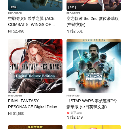
PS5
PS5
PRE-ORDER
PRE-ORDER
空戰奇兵8 希孚之翼 (ACE
空之軌跡 the 2nd 數位豪華版
COMBAT 8: WINGS OF
(中韓文版)
THEVE) 數位豪華版 (中日英
NT$2,490
NT$2,531
韓文版)
PS5
PS5
PRE-ORDER
PRE-ORDER
FINAL FANTASY
《STAR WARS 零號連隊™》
RESONANCE Digital Deluxe
豪華版 (中日英韓文版)
Edition (中韓文版)
省下10%
NT$1,890
NT$2,149