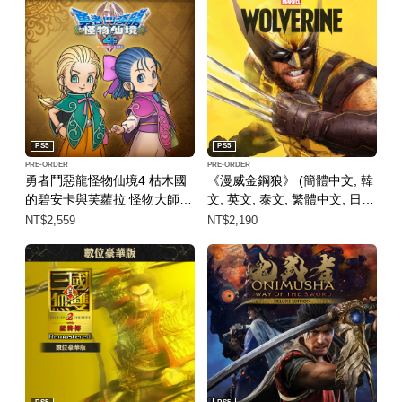
PS5
PS5
PRE-ORDER
PRE-ORDER
勇者鬥惡龍怪物仙境4 枯木國
《漫威金鋼狼》 (簡體中文, 韓
的碧安卡與芙蘿拉 怪物大師版
文, 英文, 泰文, 繁體中文, 日
(中日英韓文版)
文)
NT$2,559
NT$2,190