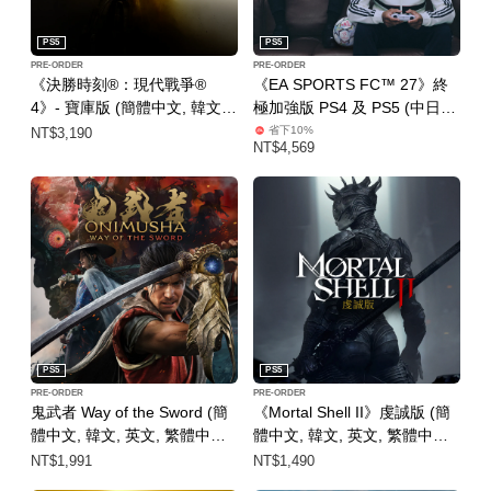
PS5
PS5
PRE-ORDER
PRE-ORDER
《決勝時刻®：現代戰爭®
《EA SPORTS FC™ 27》終
4》- 寶庫版 (簡體中文, 韓文,
極加強版 PS4 及 PS5 (中日英
英文, 繁體中文)
韓文版)
省下10%
NT$3,190
NT$4,569
PS5
PS5
PRE-ORDER
PRE-ORDER
鬼武者 Way of the Sword (簡
《Mortal Shell II》虔誠版 (簡
體中文, 韓文, 英文, 繁體中文,
體中文, 韓文, 英文, 繁體中文,
日文)
日文)
NT$1,991
NT$1,490