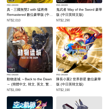
PS5
PS5
PRE-ORDER
PRE-ORDER
真・三國無雙2 with 猛將傳
鬼武者 Way of the Sword 豪華
Remastered 數位豪華版 (中日
版 (中日英韓文版)
英韓文版)
NT$2,010
NT$2,290
PS5
PS5
PRE-ORDER
PRE-ORDER
動物迷城 ～Back to the Dawn
隊長小翼2 世界群星 數位豪華
～ (簡體中文, 韓文, 英文, 繁體
版 (中日英韓文版)
中文, 日文)
NT$1,099
NT$2,190