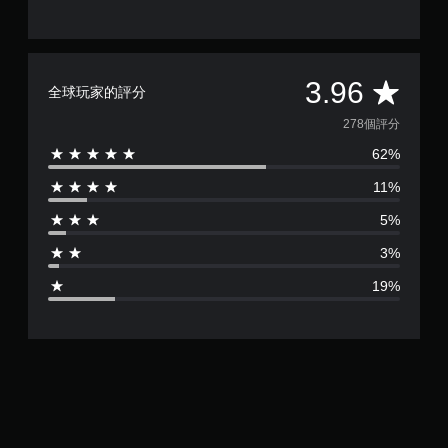
平
3.96
全球玩家的評分
均
278個評分
62%
評
11%
分
5%
為
3%
3
19%
.
9
6
顆