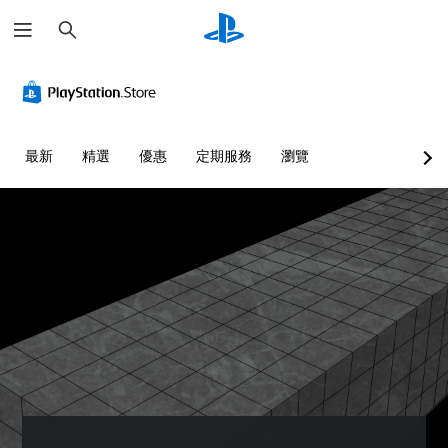
搜
尋
最新
精選
優惠
定期服務
瀏覽