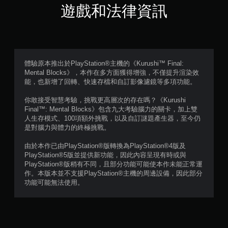
星
遊戲和法律資訊
（
滿
分
體驗原本推出於PlayStation®主機的《Kurushi™ Final:
Mental Blocks》，本作在多方面獲得增強，不僅提升渲染效
5
能，也新增了回轉、快速存檔和自訂影像濾鏡等多項功能。
顆
你敢接受智慧考驗，挑戰更高層次的存在嗎？《Kurushi
Final™: Mental Blocks》包含九大考驗腦力的關卡，加上雙
星
人生存模式、100項額外挑戰，以及自訂謎題產生器，至今仍
是對腦力與體力的終極挑戰。
）
由於本作已由PlayStation®版轉換為PlayStation®4版及
，
PlayStation®5版並提供新功能，因此內容呈現有時或與
PlayStation®版稍有不同，且部分功能可能使本作未能正常運
共
作。本版本並不支援PlayStation®主機的周邊設備，因此部分
功能可能無法使用。
2
7