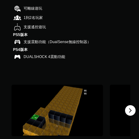
共
可離線遊玩
2
7
1到2名玩家
8
支援遙控遊玩
則
評
PS5版本
分
支援震動功能（DualSense無線控制器）
PS4版本
DUALSHOCK 4震動功能