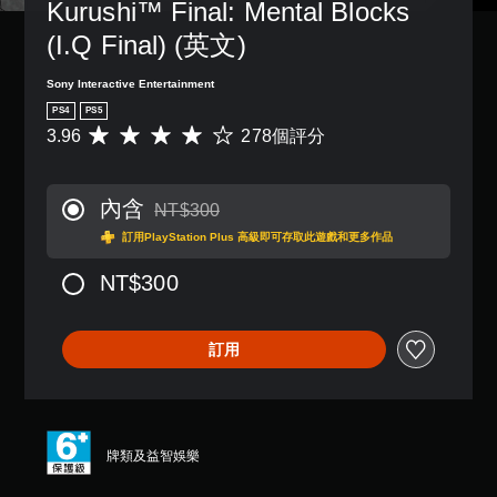
Kurushi™ Final: Mental Blocks 
(I.Q Final) (英文)
Sony Interactive Entertainment
PS4
PS5
3.96
278個評分
平
均
評
分
內含
NT$300
為
折扣前原價為NT$300
3
訂用PlayStation Plus 高級即可存取此遊戲和更多作品
.
9
NT$300
6
顆
星
訂用
（
滿
分
5
顆
牌類及益智娛樂
星
）
，