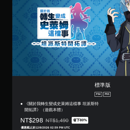
標準版
PS4
PS5
《關於我轉生變成史萊姆這檔事 坦派斯特
開拓譚》（遊戲本體）
NT$298
NT$1,490
省下80%
折扣前原價為NT$1,490
優惠截止於12/8/2026 02:59 PM UTC