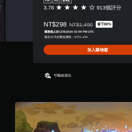
PS4
PS5
標準版
3.78
913個評分
平
均
評
NT$298
NT$1,490
省下80%
分
折扣前原價為NT$1,490
為
優惠截止於12/8/2026 02:59 PM UTC
3
過去30天的最低價格：NT$1,490
.
7
加入購物籃
8
顆
星
（
滿
可離線遊玩
分
5
顆
星
）
，
共
9
1
3