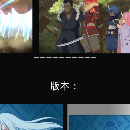
版本：
數
位
豪
華
版