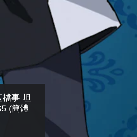
檔事 坦
5 (簡體