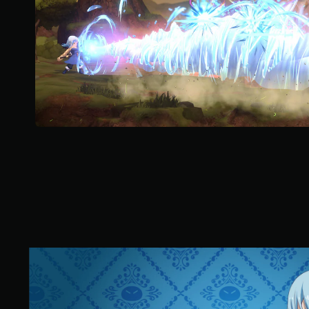
則
評
分
標
準
版