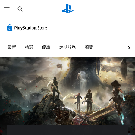
搜
尋
替
翻
無
代
譯
須
色
字
動
彩
幕
態
（
控
您
最新
精選
優惠
定期服務
瀏覽
基
制
無
本
項
須
依
）
即
賴
可
遊
顏
遊
戲
色
玩
中
來
的
您
遊
翻
無
玩
譯
需
遊
字
使
戲
幕
用
，
僅
動
或
限
態
是
於
控
可
主
制
透
要
項
過