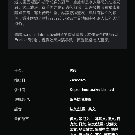
迷人國度裡遍布超乎想像的對手，處處都是令人屏息的壯麗景
致。踏上旅途，從千面之島到遺落戰場，沿途發掘各種祕密和
隱藏任務。邂逅傳奇生物、結識忠誠盟友、集結有個性的夥
伴，還能解鎖全新旅行方式，探索世界地圖中不為人知的天涯
海角。
體驗Sandfall Interactive開發的首款遊戲，本作完全由Unreal
Engine 5打造，視覺效果淋漓盡致，原聲配樂感人至深。
平台:
PS5
推出日:
24/4/2025
發行商:
Kepler Interactive Limited
遊戲類型:
角色扮演遊戲
語音:
法文(法國), 英文
畫面語言:
俄文, 印尼文, 土耳其文, 德文, 捷
克文, 日文, 法文(法國), 波蘭文,
泰文, 烏克蘭文, 簡體中文, 繁體
中文, 義大利文, 英文, 葡萄牙文