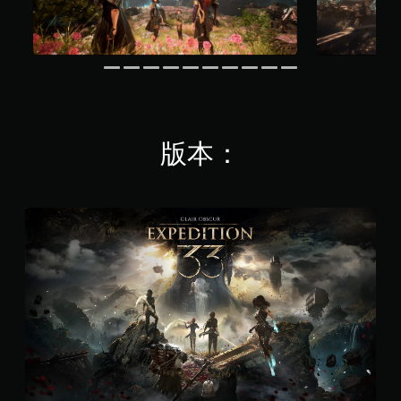
震
動
即
可
遊
玩
您
可
版本：
以
在
不
開
標
啟
準
控
版
制
器
震
動
/
觸
覺
回
饋
的