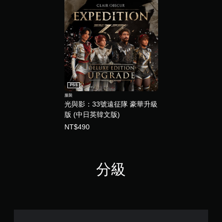
戲
。
PS5
服裝
光與影：33號遠征隊 豪華升級
版 (中日英韓文版)
NT$490
分級