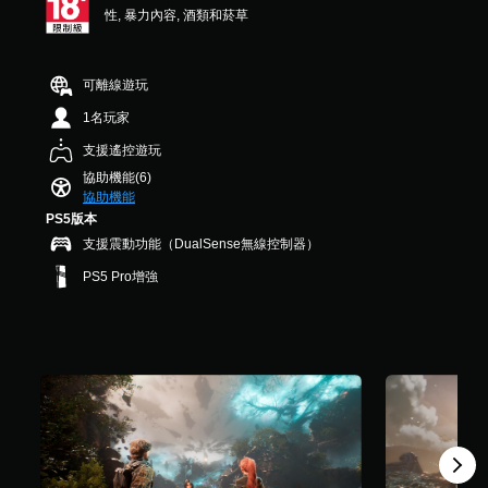
性, 暴力內容, 酒類和菸草
星
用
）
觸
，
碰
共
控
可離線遊玩
1
制
0
項
1名玩家
3
，
支援遙控遊玩
K
即
則
可
協助機能(6)
評
遊
協助機能
分
玩
PS5版本
遊
支援震動功能（DualSense無線控制器）
戲
。
PS5 Pro增強
無
須
開
啟
控
制
器
的