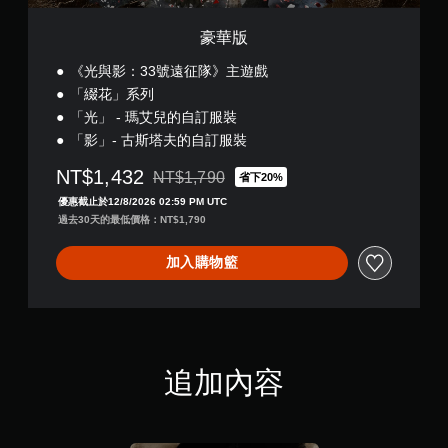
遊
玩
豪華版
您
《光與影：33號遠征隊》主遊戲
可
「綴花」系列
以
在
「光」 - 瑪艾兒的自訂服裝
不
「影」- 古斯塔夫的自訂服裝
開
啟
NT$1,432
NT$1,790
省下20%
扳
折扣前原價為NT$1,790
優惠截止於12/8/2026 02:59 PM UTC
機
過去30天的最低價格：NT$1,790
自
適
應
加入購物籃
阻
力
的
情
況
下
追加內容
，
遊
玩
遊