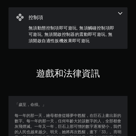
）
，
控制項
共
無須動態控制項即可遊玩, 無須觸碰控制項即
可遊玩, 無須開啟控制器的震動即可遊玩, 無
1
須開啟自適性扳機效果即可遊玩
0
3
遊戲和法律資訊
2
9
1
「歲至，命殞。」
則
每一年的那一天，繪母都會從睡夢中甦醒，在巨石上畫出新的
評
數字。每一年的那一天，任何年齡大於該數字的人，全部都會
灰飛煙滅。一年又一年，巨石上那可憎的數字逐漸變小，我們
分
的人民也越來越少。明天，她將再次甦醒，畫下「33」。而明