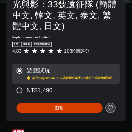
光與影：33號遠征隊 (簡體
故
即
變
事
可
更
中文, 韓文, 英文, 泰文, 繁
和
遊
重
主
玩
要
體中文, 日文)
要
遊
的
角
戲
顏
色
。
色
Kepler Interactive Limited
。
，
PS5
標準版
PS5 PRO增強
更
無
4.83
103K個評分
平
輕
須
均
易
觸
評
地
碰
分
進
遊戲試玩
為
控
行
4
訂用PlayStation Plus 高級即可享受2小時的正式版遊戲試玩
制
分
.
辨
項
8
NT$1,490
。
即
3
可
顆
遊
星
訂用
玩
（
滿
您
分
無
5
需
顆
使