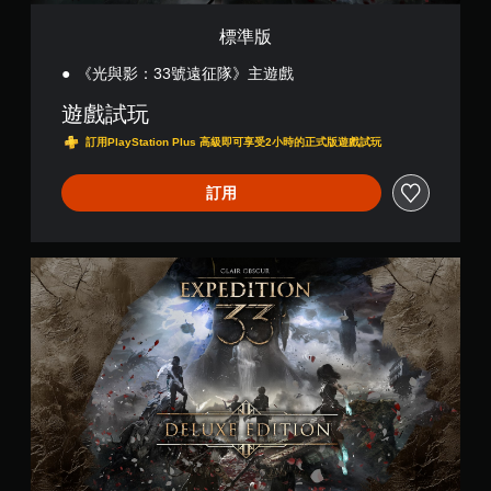
情
況
標準版
下
，
《光與影：33號遠征隊》主遊戲
遊
遊戲試玩
玩
遊
訂用PlayStation Plus 高級即可享受2小時的正式版遊戲試玩
戲
。
訂用
無
須
開
豪
啟
華
版
自
適
性
扳
機
效
果
即
可