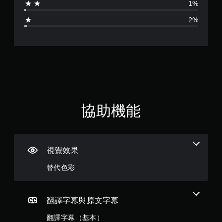
1%
4
2%
.
8
3
顆
星
協助機能
（
滿
視覺效果
分
替代色彩
5
顆
翻譯字幕與原文字幕
星
翻譯字幕（基本）