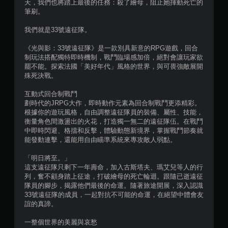
天，我們也將踏上最後的任務：殺了繪母，阻止她揮動死亡的
筆刷。
我們就是33號遠征隊。
《光與影：33號遠征隊》是一款別具新意的RPG遊戲，回合
制玩法搭配獨特即時機制，戰鬥臨場感加倍，絕對會讓玩家欲
罷不能。探索法國「美好年代」風格的世界，與可畏強敵展開
殊死決戰。
互動式回合制戰鬥
劃時代的JRPG大作，即時動作元素為回合制戰鬥更添精彩。
根據你的遊玩風格，自由調整遠征隊員的裝備、屬性、技能，
衡量角色間激盪出的火花，打造獨一無二的遠征隊伍。在戰鬥
中即時閃避、格擋和反擊，體驗動態新境界，掌握戰鬥節奏就
能發動連擊，還能用自由瞄準系統來專攻敵人弱點。
「明日將至。」
這支遠征隊只剩下一年壽命，加入古斯塔夫、瑪艾兒等人的行
列，奮不顧身踏上征途，打破繪母的死亡輪迴。跟隨已逝遠征
隊員的腳步，揭露他們最後的命運。隨著旅途開展，深入認識
33號遠征隊的成員，一起對抗不可能的命運，在絕望中體會友
誼的真諦。
一整個世界的美麗與哀愁