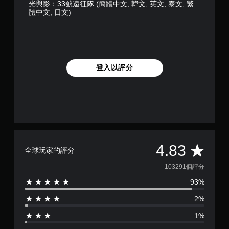
光與影：33號遠征隊 (簡體中文, 韓文, 英文, 泰文, 繁
體中文, 日文)
登入以評分
平
4.83
全球玩家的評分
均
103291個評分
93%
評
2%
分
1%
為