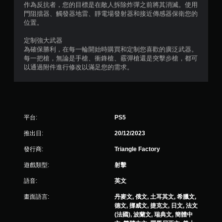
作為反抗者，您的目標是在敵人拆除炸彈之前將其消滅。使用
門阻擋器、觸發器地雷、靜電場發射器和接近傳感器保衛您的
位置。
定制強大武器
為確保勝利，在每一輪開始時購買和定制您喜歡的廣泛武器。
每一把槍，無論是手槍、衝鋒槍、霰彈槍還是突擊步槍，都可
以通過附件進行修改以滿足您的需求。
平台:
PS5
推出日:
20/12/2023
發行商:
Triangle Factory
遊戲類型:
射擊
語音:
英文
畫面語言:
丹麥文, 俄文, 土耳其文, 希臘文,
德文, 挪威文, 捷克文, 日文, 法文
(法國), 波蘭文, 瑞典文, 簡體中