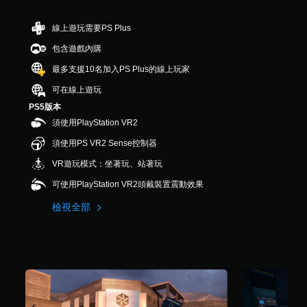
來
，
溝
共
通
線上遊玩需要PS Plus
1
。
K
包含遊戲內購
則
最多支援10名加入PS Plus的線上玩家
評
分
可在線上遊玩
PS5版本
須使用PlayStation VR2
須使用PS VR2 Sense控制器
VR遊玩模式：坐著玩、站著玩
可使用PlayStation VR2頭戴裝置震動效果
檢視全部