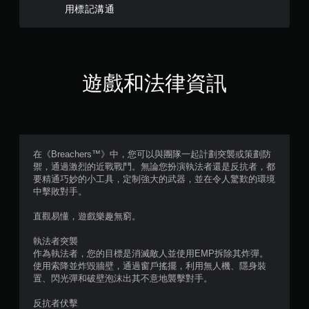
則
用標記溝通
評
分
遊戲和法律資訊
在《Breachers™》中，您可以與團隊一起計劃突襲或策劃防
禦，通過激烈的近戰戰鬥。無論您扮演執法者還是反抗者，都
要精通巧妙的小工具，定制強大的武器，並在令人驚歎的環境
中擊敗對手。
直觀易懂，遊戲樂趣無窮。
執法者突襲
作為執法者，您的目標是消滅敵人並使用EMP拆除其炸彈。
使用索降並炸毀牆壁，通過窗戶搖擺，利用無人機、隱身裝
置、閃光彈和破壁泡沫出其不意地襲擊對手。
反抗者伏擊