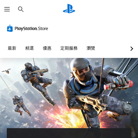
搜
尋
音
無
重
練
用
量
須
新
習
標
控
翻
對
模
記
制
譯
應
式
溝
字
控
通
您
您
最新
精選
優惠
定期服務
瀏覽
幕
制
可
可
您
即
器
將
在
可
單
可
（
遊
以
一
戲
遊
基
在
聲
中
其
玩
本
音
存
他
）
您
的
取
玩
可
您
音
一
家
在
可
量
個
的
沒
將
調
不
H
有
控
低
記
U
翻
制
和
錄
D
譯
項
靜
結
或
字
變
音
果
地
幕
更
。
的
圖
的
為
環
上
情
另
境