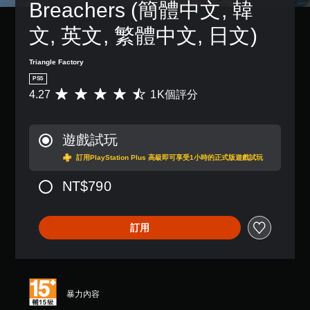
標
Breachers (簡體中文, 韓
況
一
，
記
下
個
以
有
文, 英文, 繁體中文, 日文)
遊
預
便
興
玩
設
練
趣
，
的
習
Triangle Factory
的
因
版
如
點
PS5
遊
面
何
或
4.27
1K個評分
平
戲
，
遊
特
均
中
系
玩
定
評
並
統
。
資
分
無
也
遊戲試玩
訊
為
對
提
，
4
話
訂用PlayStation Plus 高級即可享受1小時的正式版遊戲試玩
供
而
.
。
了
不
2
NT$790
一
需
7
些
使
顆
重
用
星
新
語
訂用
（
配
音
滿
置
或
分
的
文
5
支
字
顆
援
輸
暴力內容
星
。
入
）