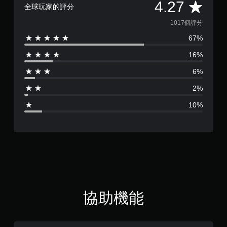
平
4.27
全球玩家的評分
均
1017個評分
67%
評
16%
分
6%
為
2%
4
10%
.
2
7
顆
星
協助機能
（