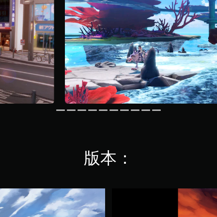
版本：
數
碼
寶