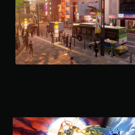
1
K
則
評
分
數
位
標