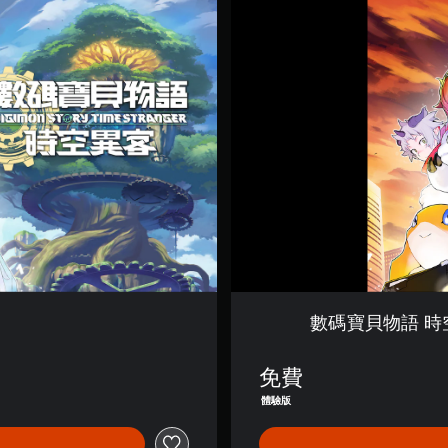
貝
物
語
時
空
異
客
體
驗
版
(
簡
體
中
文
,
韓
數碼寶貝物語 時空
文
,
繁
免費
體
體驗版
中
文
)