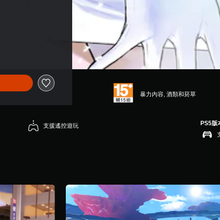
暴力內容, 酒類和菸草
PS5版
支援遙控遊玩