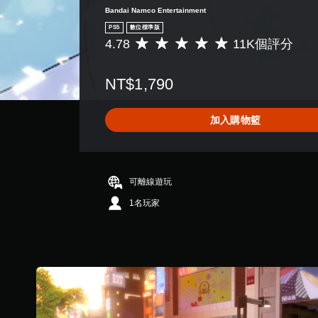
Bandai Namco Entertainment
PS5
數位標準版
4.78
11K個評分
平
均
評
NT$1,790
分
為
4
加入購物籃
.
7
8
顆
星
可離線遊玩
（
1名玩家
滿
分
5
顆
星
）
，
共
1