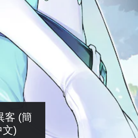
客 (簡
中文)