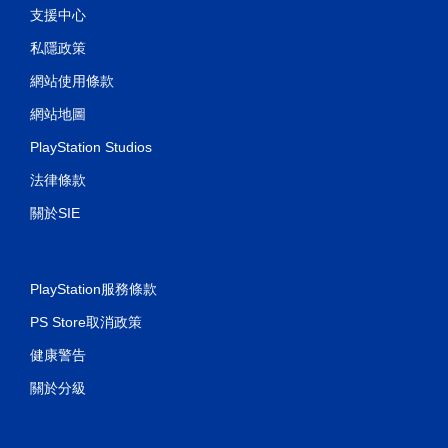
情
支援中心
況
下
私隱政策
，
遊
網站使用條款
玩
網站地圖
遊
戲
PlayStation Studios
。
法律條款
無
關於SIE
須
開
啟
自
PlayStation服務條款
適
性
PS Store取消政策
扳
健康警告
機
效
關於分級
果
即
可