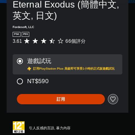
Eternal Exodus (簡體中文, 
故
下
設
事
的
的
英文, 日文)
和
情
困
主
況
難
要
下
度
Fordesoft, LLC
角
，
，
色
PS4
PS5
遊
來
。
3.61
66個評分
平
玩
減
均
遊
少
評
戲
遊
分
和
戲
遊戲試玩
為
前
的
3
往
整
訂用PlayStation Plus 高級即可享受1小時的正式版遊戲試玩
.
選
體
6
單
挑
NT$590
1
。
戰
顆
。
星
無
訂用
（
須
滿
快
分
速
5
顆
按
引人反感的言語, 暴力內容
星
下
）