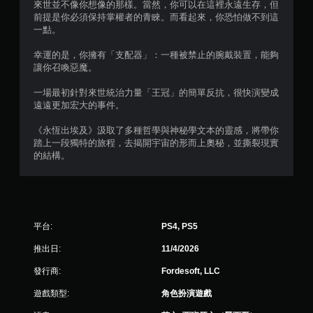
來世並不像你想像的那樣。當然，你可以在這裡永遠生存，但
用
前提是你必須保持掌權者的青睞。而看起來，你恐怕做不到這
觸
一點。
碰
控
幸運的是，你擁有「支配器」：一種被禁止的腕戴裝置，能夠
制
讓你召喚惡魔。
項
，
一場最初針對來世統治力量「王冠」的簡單反抗，很快演變成
即
遠遠更加宏大的事件。
可
遊
《永恆出埃及》汲取了多種哲學與神秘學文本的靈感，將帶你
玩
踏上一段獨特的旅程，去揭開宇宙的形而上奧秘，並撕裂現實
遊
的結構。
戲
。
無
須
平台:
PS4, PS5
開
啟
推出日:
11/4/2026
控
發行商:
Fordesoft, LLC
制
器
遊戲類型:
角色扮演遊戲
的