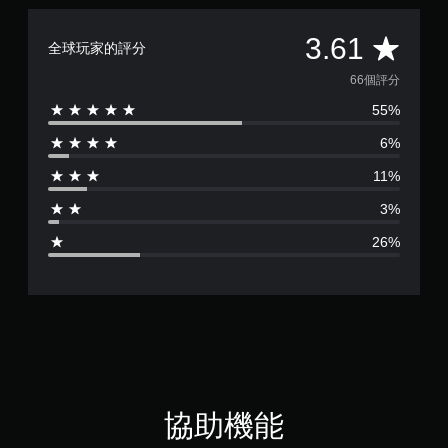
無
需
平
同
3.61
全球玩家的評分
時
均
按
66個評分
下
55%
評
或
按
6%
住
分
多
11%
個
為
按
3%
鈕
3
，
26%
即
.
可
遊
6
玩
遊
1
戲
和
顆
前
往
星
協助機能
選
單