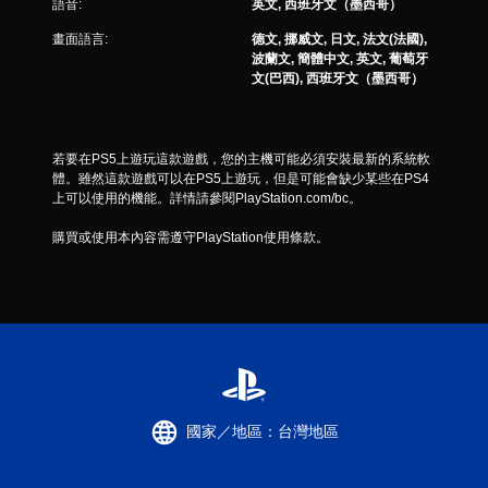
語音:
英文, 西班牙文（墨西哥）
震
動
畫面語言:
德文, 挪威文, 日文, 法文(法國),
即
波蘭文, 簡體中文, 英文, 葡萄牙
可
文(巴西), 西班牙文（墨西哥）
遊
玩
您
若要在PS5上遊玩這款遊戲，您的主機可能必須安裝最新的系統軟
可
體。雖然這款遊戲可以在PS5上遊玩，但是可能會缺少某些在PS4
以
上可以使用的機能。詳情請參閱PlayStation.com/bc。
在
不
購買或使用本內容需遵守PlayStation使用條款。
開
啟
控
制
器
震
動
/
觸
覺
國家／地區：台灣地區
回
饋
的