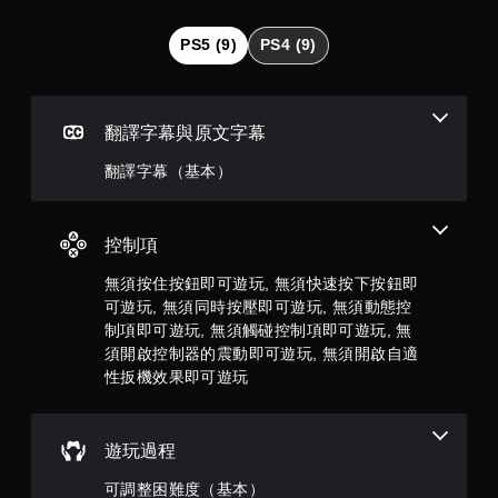
（
。
滿
PS5 (9)
PS4 (9)
無
分
須
動
5
態
翻譯字幕與原文字幕
控
顆
制
翻譯字幕（基本）
項
星
即
可
）
控制項
遊
玩
無須按住按鈕即可遊玩, 無須快速按下按鈕即
，
可遊玩, 無須同時按壓即可遊玩, 無須動態控
您
共
無
制項即可遊玩, 無須觸碰控制項即可遊玩, 無
需
須開啟控制器的震動即可遊玩, 無須開啟自適
6
使
性扳機效果即可遊玩
用
6
動
態
則
控
遊玩過程
制
可調整困難度（基本）
項