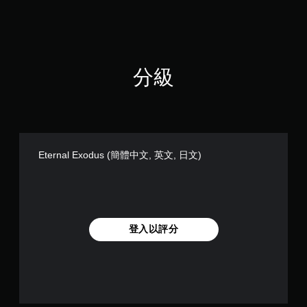
可
遊
玩
遊
戲
和
分級
前
往
選
單
。
Eternal Exodus (簡體中文, 英文, 日文)
無
須
同
時
按
壓
登入以評分
即
可
遊
玩
您