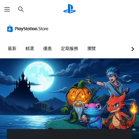
搜
尋
翻
無
可
譯
須
調
字
按
整
幕
住
困
（
按
難
最新
精選
優惠
定期服務
瀏覽
基
鈕
度
本
即
（
）
可
基
遊
本
遊
玩
）
戲
中
您
您
的
可
可
翻
以
以
譯
在
透
字
不
過
幕
按
選
僅
住
擇
限
方
另
於
向
一
主
按
個
要
鈕
預