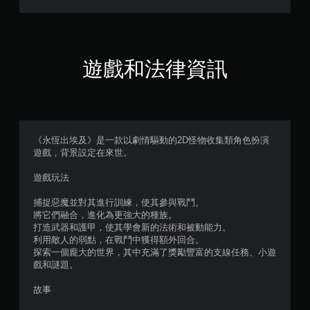
評
即
可
分
遊
玩
遊
遊戲和法律資訊
戲
。
無
須
《永恆出埃及》是一款以劇情驅動的2D怪物收集類角色扮演
觸
遊戲，背景設定在來世。
碰
控
遊戲玩法
制
項
捕捉惡魔並對其進行訓練，使其參與戰鬥。
即
將它們融合，進化為更強大的種族。
可
打造武器和護甲，使其學會新的法術和被動能力。
遊
利用敵人的弱點，在戰鬥中獲得額外回合。
玩
探索一個龐大的世界，其中充滿了獎勵豐富的支線任務、小遊
戲和謎題。
您
無
故事
需
使