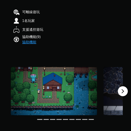
按
，
鈕
共
即
可離線遊玩
6
可
6
1名玩家
遊
則
玩
支援遙控遊玩
評
分
您
協助機能(9)
無
協助機能
需
快
速
或
在
時
間
限
制
內
按
下
按
鈕
，
即