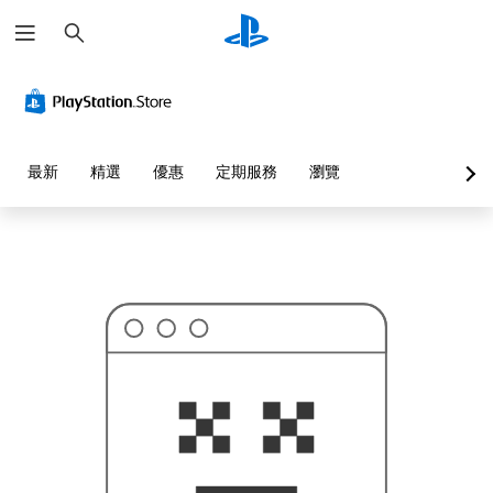
搜
這
尋
可
能
不
是
您
要
找
的
最新
精選
優惠
定期服務
瀏覽
…
…