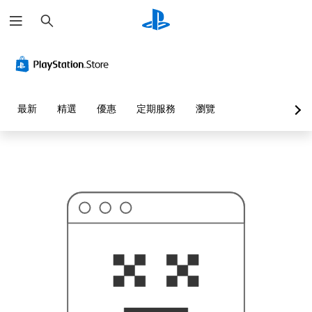
搜
這
尋
可
能
不
是
您
要
找
的
最新
精選
優惠
定期服務
瀏覽
…
…