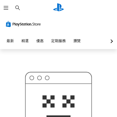
搜
這
尋
可
能
不
是
您
要
找
的
最新
精選
優惠
定期服務
瀏覽
…
…