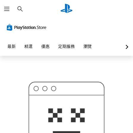
搜
這
尋
可
能
不
是
您
要
找
的
最新
精選
優惠
定期服務
瀏覽
…
…