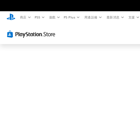
這
可
能
商店
PS5
遊戲
PS Plus
周邊設備
最新消息
支援
不
是
您
要
找
的
…
…