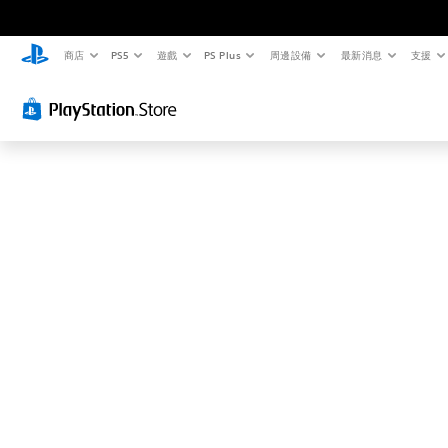
這
可
能
商店
PS5
遊戲
PS Plus
周邊設備
最新消息
支援
不
是
您
要
找
的
…
…