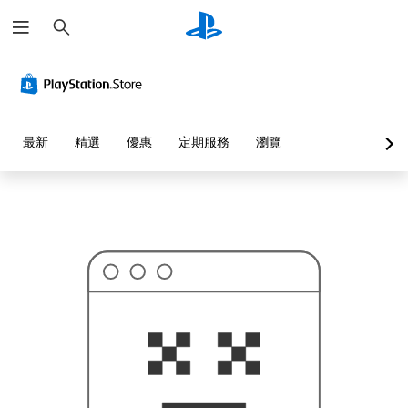
搜
這
尋
可
能
不
是
您
要
找
的
最新
精選
優惠
定期服務
瀏覽
…
…