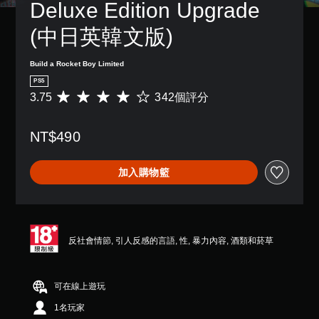
Deluxe Edition Upgrade 
(中日英韓文版)
Build a Rocket Boy Limited
PS5
3.75
342個評分
平
均
評
NT$490
分
為
3
加入購物籃
.
7
5
顆
星
（
反社會情節, 引人反感的言語, 性, 暴力內容, 酒類和菸草
滿
分
5
可在線上遊玩
顆
星
1名玩家
）