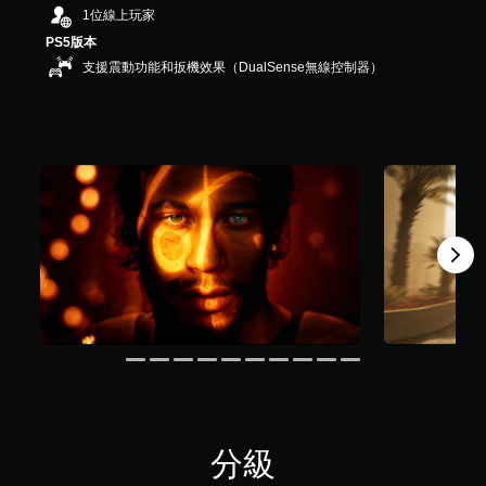
，
1位線上玩家
共
PS5版本
3
支援震動功能和扳機效果（DualSense無線控制器）
4
2
則
評
分
分級