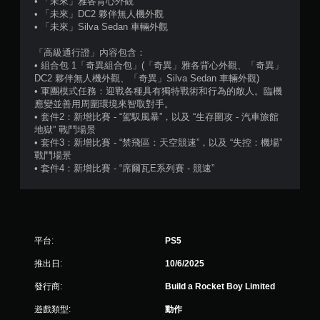
• 「未來」雅各背心外觀
顆
• 「未來」DC2 夥伴無人機外觀
• 「未來」Silva Sedan 車輛外觀
星
「高級通行證」內容包含：
）
• 組合包 1「奇異組合包」(「奇異」雅各背心外觀、「奇異」
DC2 夥伴無人機外觀、「奇異」Silva Sedan 車輛外觀)
，
• 軍團模式任務：迎戰各種具有獨特戰術和行為的敵人。臨機
應變並善用周圍環境來智取對手。
共
• 套件2：新增比賽 - “駕馭風暴”，以及 “生存圍攻 - 汽車旅館
地獄” 戰鬥場景
3
• 套件3：新增比賽 - “禁飛區：天空競速”，以及 “失控：機場”
戰鬥場景
4
• 套件4：新增比賽 - “席爾瓦E系列賽 - 競速”
2
則
平台:
PS5
評
推出日:
10/6/2025
分
發行商:
Build a Rocket Boy Limited
遊戲類型:
動作