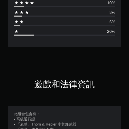
10%
分
8%
為
6%
3
20%
.
7
5
顆
星
遊戲和法律資訊
（
滿
分
此組合包含有：
• 高級通行證
5
• 「豪華」Thorn & Kepler 小黃蜂武器