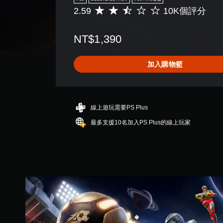
2.59
10K個評分
平
均
評
NT$1,390
分
為
2
加入購物籃
.
5
9
顆
星
線上遊玩需要PS Plus
（
最多支援10名加入PS Plus的線上玩家
滿
分
5
顆
星
）
，
共
1
0
K