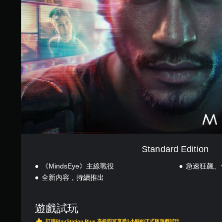
d
a
r
d
E
d
i
t
i
o
n
Standard Edition
《MindsEye》主線戰役
急速狂飆、
全新內容，持續推出
遊戲試玩
訂用PlayStation Plus 高級即可享受2小時的正式版遊戲試玩