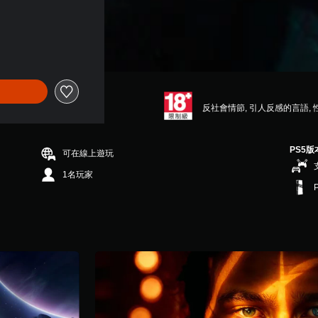
反社會情節, 引人反感的言語, 
PS5版
可在線上遊玩
1名玩家