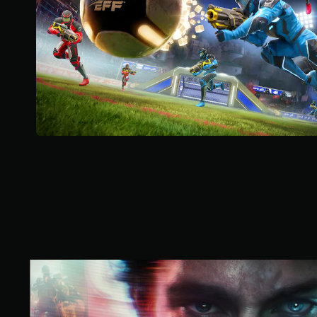
則
評
分
S
t
a
n