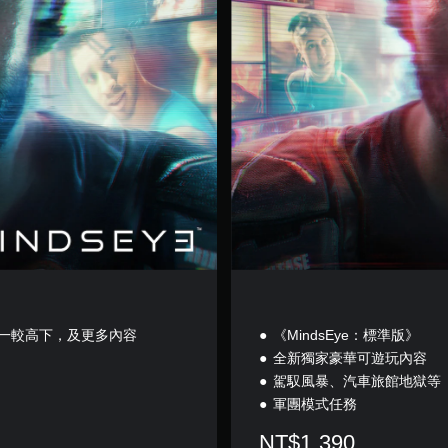
x
e
E
d
i
t
i
o
n
一較高下，及更多內容
《MindsEye：標準版》
全新獨家豪華可遊玩內容
駕馭風暴、汽車旅館地獄等
軍團模式任務
NT$1,390