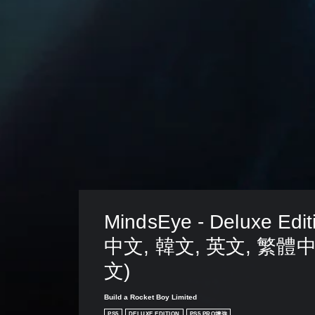
MindsEye - Deluxe Edi
中文, 韓文, 英文, 繁體中
文)
Build a Rocket Boy Limited
PS5
DELUXE EDITION
PS5 PRO增強