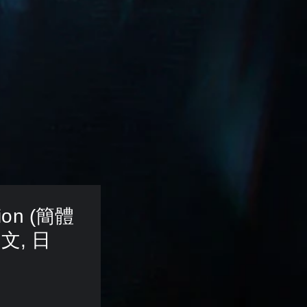
tion (簡體
文, 日