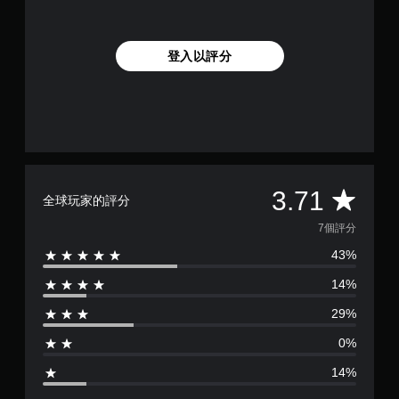
登入以評分
平
3.71
全球玩家的評分
均
7個評分
43%
評
14%
分
29%
為
0%
3
14%
.