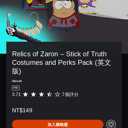
Relics of Zaron – Stick of Truth 
Costumes and Perks Pack (英文
版)
Ubisoft
PS4
3.71
7個評分
平
均
評
NT$149
分
為
3
加入購物籃
.