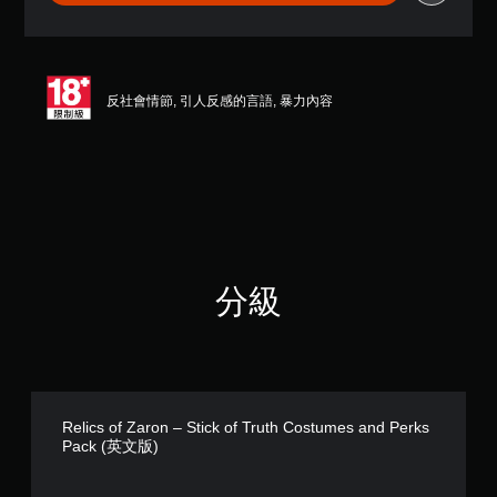
7
1
顆
星
（
反社會情節, 引人反感的言語, 暴力內容
滿
分
5
顆
星
）
，
共
7
則
分級
評
分
Relics of Zaron – Stick of Truth Costumes and Perks
Pack (英文版)