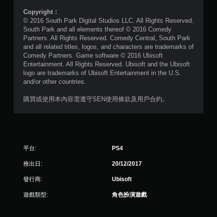
共
Copyright：
© 2016 South Park Digital Studios LLC. All Rights Reserved.
7
South Park and all elements thereof © 2016 Comedy
Partners. All Rights Reserved. Comedy Central, South Park
則
and all related titles, logos, and characters are trademarks of
Comedy Partners. Game software © 2016 Ubisoft
評
Entertainment. All Rights Reserved. Ubisoft and the Ubisoft
logo are trademarks of Ubisoft Entertainment in the U.S.
and/or other countries.
分
購買或使用本內容需遵守SEN使用條款及用戶合約。
平台:
PS4
推出日:
20/12/2017
發行商:
Ubisoft
遊戲類型:
角色扮演遊戲