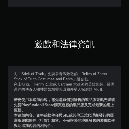
7
1
顆
星
遊戲和法律資訊
（
滿
分
向「Stick of Truth」史詩爭奪戰致敬的「Relics of Zaron –
Stick of Truth Costumes and Perks」組合包。
5
穿上King、 Kenny 公主或 Cartman 大巫師的英雄套裝，裝備
過往的傳奇人物神器如精靈耳環和外星人探測器 Mk II。
顆
若要使用本追加內容，需先購買個別發售的製品版遊戲光碟或
星
先從PlayStation®Store購買遊戲的製品版及完成最新的網上
更新。
）
本追加內容、資料或軟件僅與SIE或其他正式代理商發行的亞
洲版遊戲軟件（行貨）相容。不保證其他地區發售的遊戲軟件
，
與此追加內容的相容性。