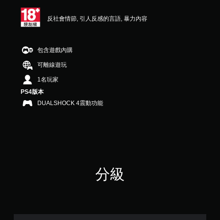
星
（
反社會情節, 引人反感的言語, 暴力內容
滿
分
5
顆
包含遊戲內購
星
可離線遊玩
）
，
1名玩家
共
PS4版本
9
則
DUALSHOCK 4震動功能
評
分
分級