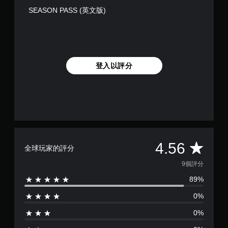
SEASON PASS (英文版)
登入以評分
平
4.56
全球玩家的評分
均
9個評分
89%
評
0%
分
0%
為