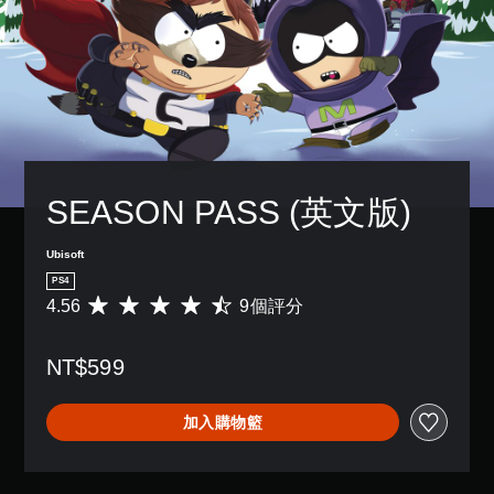
SEASON PASS (英文版)
Ubisoft
PS4
4.56
9個評分
平
均
評
NT$599
分
為
4
加入購物籃
.
5
6
顆