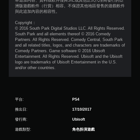
本追加內容、資料或軟件僅與SIE或其他正式代理商發行的亞
）
洲版遊戲軟件（行貨）相容。不保證其他地區發售的遊戲軟件
與此追加內容的相容性。
，
Copyright：
共
© 2016 South Park Digital Studios LLC. All Rights Reserved.
South Park and all elements thereof © 2016 Comedy
9
Partners. All Rights Reserved. Comedy Central, South Park
and all related titles, logos, and characters are trademarks of
則
Comedy Partners. Game software © 2016 Ubisoft
Entertainment. All Rights Reserved. Ubisoft and the Ubisoft
評
logo are trademarks of Ubisoft Entertainment in the U.S.
and/or other countries.
分
平台:
PS4
推出日:
17/10/2017
發行商:
Ubisoft
遊戲類型:
角色扮演遊戲