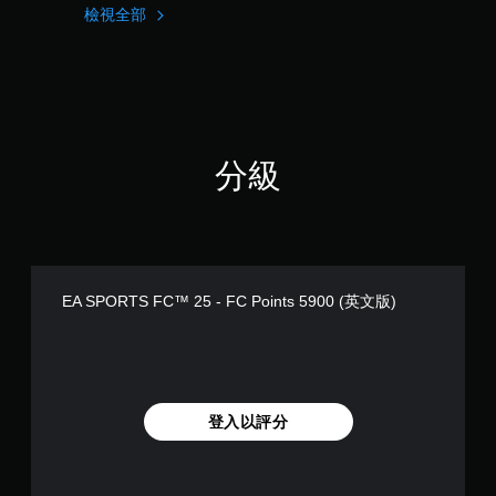
可
檢視全部
情
在
況
遊
下
戲
，
中
遊
存
玩
取
遊
一
戲
個
分級
和
不
前
記
往
錄
選
結
單
果
。
的
EA SPORTS FC™ 25 - FC Points 5900 (英文版)
環
境
無
，
須
以
快
便
速
練
按
登入以評分
習
下
如
按
何
遊
鈕