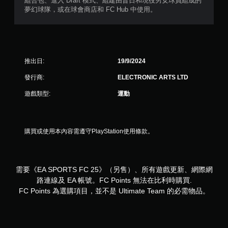
組合包、進入 Draft 模式、組建由昔日和現役男女球員組成的
夢幻球隊，或在球會商店和 FC Hub 中使用。
無
須
動
態
控
推出日:
19/9/2024
制
項
發行商:
ELECTRONIC ARTS LTD
即
可
遊戲類型:
運動
遊
玩
您
購買或使用本內容需遵守PlayStation使用條款。
無
需
使
用
需要《EA SPORTS FC 25》（另售）、所有遊戲更新、網際網
動
路連線及 EA 帳號。FC Points 無法在比利時購買.
態
控
FC Points 為選購項目，並不是 Ultimate Team 的必需物品。
制
項
即
可