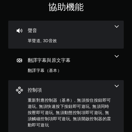
（
玩
協助機能
次
遊
離
滿
戲
開
和
的
前
分
遊
往
聲音
戲
選
5
畫
單
單聲道, 3D音效
面
。
顆
。
星
無
翻譯字幕與原文字幕
須
）
同
翻譯字幕（基本）
時
，
按
壓
共
控制項
即
可
2
重新對應控制器（基本）, 無須按住按鈕即可
遊
遊玩, 無須快速按下按鈕即可遊玩, 無須同時
9
玩
按壓即可遊玩, 無須動態控制項即可遊玩, 無
須觸碰控制項即可遊玩, 無須開啟控制器的震
您
則
無
動即可遊玩
需