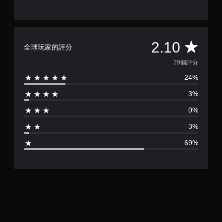
玩
即
。
可
遊
玩
手
平
2.10
動
全球玩家的評分
您
保
無
均
29個評分
存
需
快
資
24%
評
速
料
或
3%
分
您
在
可
0%
時
以
為
間
手
3%
限
動
2
制
建
69%
內
立
.
按
保
下
存
1
按
點
鈕
，
顆
，
以
即
回
星
可
到
遊
上