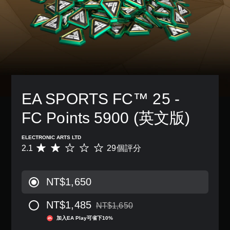
間
故
天
一
限
事
。
個
制
3
和
預
內
主
D
設
做
語
要
音
的
出
音
角
效
版
符
色
文
面
您
合
。
字
，
可
螢
互
系
以
幕
統
轉
EA SPORTS FC™ 25 - 
設
提
也
（
定
示
提
語
聲
的
FC Points 5900 (英文版)
供
音
音
動
了
輸
作
）
一
ELECTRONIC ARTS LTD
出
）
可
些
2.1
29個評分
平
，
的
將
重
均
以
挑
語
新
評
便
戰
音
配
分
享
等
NT$1,650
聊
置
為
受
級
天
的
2
環
。
顯
支
NT$1,485
.
NT$1,650
繞
示
折扣前原價為NT$1,650
援
1
音
為
加入EA Play可省下10%
。
控
顆
效
文