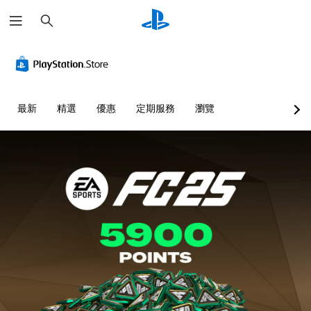
搜
尋
單
翻
重
簡
語
聲
譯
新
化
音
道
字
對
快
文
幕
應
速
字
您
（
控
活
互
可
最新
精選
優惠
定期服務
瀏覽
基
制
動
轉
以
設
本
器
（
您
定
）
（
文
可
各
基
字
以
遊
喇
本
降
）
戲
叭
低
）
中
可
的
快
的
為
您
聲
速
翻
您
可
音
活
譯
大
將
輸
動
字
聲
控
出
（
幕
朗
制
，
您
僅
讀
項
使
必
限
出
變
其
須
於
文
更
一
在
主
字
為
致
時
要
聊
另
。