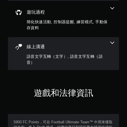
評
同
時
分
遊玩過程
按
下
簡化快速活動, 控制器提醒, 練習模式, 手動保
或
存資料
按
住
多
個
線上溝通
按
鈕
語音文字互轉（文字）, 語音文字互轉（語
，
音）
即
可
遊
玩
遊
戲
遊戲和法律資訊
和
前
往
選
單
。
5900 FC Points，可在 Football Ultimate Team™ 中用來獲取