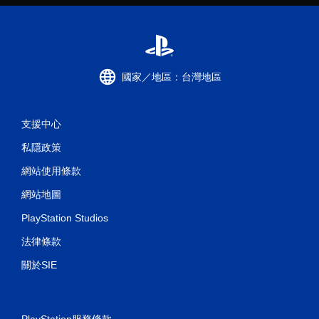
遊
玩
遊
戲
。
國家／地區：台灣地區
無
須
支援中心
觸
碰
私隱政策
控
制
網站使用條款
項
網站地圖
即
可
PlayStation Studios
遊
玩
法律條款
您
關於SIE
無
需
使
用