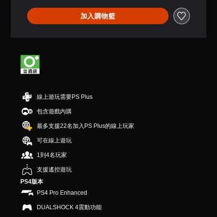
制
星
。
字
器
（
無
。
加入購物籃
滿
提
須
分
醒
按
5
住
您
顆
可
按
星
隨
鈕
）
時
即
，
查
共
可
看
2
遊
遊
線上遊玩需要PS Plus
9
玩
戲
則
的
包含遊戲內購
您
評
控
可
分
最多支援22名加入PS Plus的線上玩家
制
以
項
在
可在線上遊玩
。
不
1到4名玩家
按
住
練
支援遙控遊玩
方
習
PS4版本
向
模
按
PS4 Pro Enhanced
式
鈕
DUALSHOCK 4震動功能
下
您
的