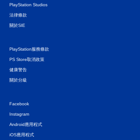
PlayStation Studios
遊
玩
法律條款
遊
戲
關於SIE
。
無
須
PlayStation服務條款
觸
PS Store取消政策
碰
控
健康警告
制
項
關於分級
即
可
遊
Facebook
玩
您
Instagram
無
需
Android應用程式
使
iOS應用程式
用