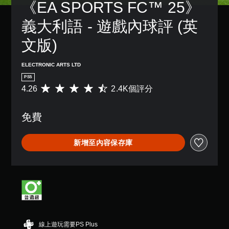
間
《EA SPORTS FC™ 25》
故
天
一
限
事
。
個
制
義大利語 - 遊戲內球評 (英
3
和
預
內
主
D
設
做
語
文版)
要
音
的
出
音
角
效
版
符
色
文
面
ELECTRONIC ARTS LTD
您
合
。
字
，
可
螢
PS5
互
系
以
幕
4.26
2.4K個評分
平
統
轉
設
提
均
也
（
定
示
評
提
語
聲
的
免費
分
供
音
音
動
為
了
輸
作
）
4
一
出
）
新增至內容保存庫
可
.
些
，
的
將
2
重
以
挑
語
6
新
便
戰
音
顆
配
享
等
聊
星
置
受
級
天
（
的
環
。
顯
滿
支
繞
示
分
援
音
為
5
。
控
效
線上遊玩需要PS Plus
文
顆