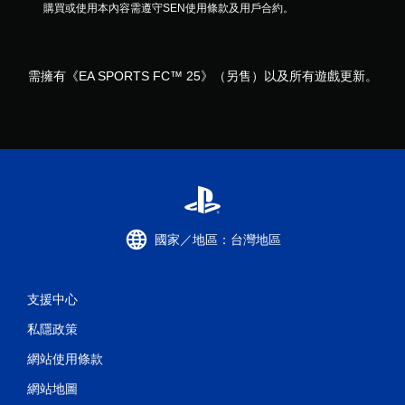
購買或使用本內容需遵守SEN使用條款及用戶合約。
無
須
動
態
需擁有《EA SPORTS FC™ 25》（另售）以及所有遊戲更新。
控
制
項
即
可
遊
玩
您
國家／地區：台灣地區
無
需
使
用
支援中心
動
態
私隱政策
控
制
網站使用條款
項
即
網站地圖
可