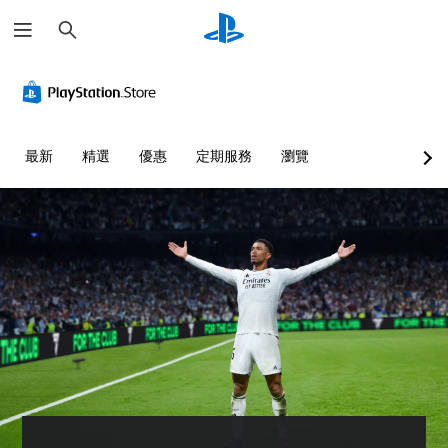
搜
尋
單
翻
重
簡
語
聲
譯
新
化
音
道
字
對
快
文
幕
應
速
字
您
（
控
活
互
可
最新
精選
優惠
定期服務
瀏覽
基
制
動
轉
以
設
本
器
（
您
定
）
（
文
可
各
基
字
以
遊
喇
本
降
）
戲
叭
低
）
中
可
的
快
的
為
您
聲
速
翻
您
可
音
活
譯
大
將
輸
動
字
聲
控
出
（
幕
朗
制
，
您
僅
讀
項
使
必
限
出
變
其
須
於
文
更
一
在
主
字
為
致
時
要
聊
另
。