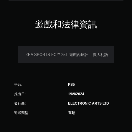
同
時
按
下
遊戲和法律資訊
或
按
住
多
個
按
《EA SPORTS FC™ 25》遊戲內球評 – 義大利語
鈕
，
即
可
遊
玩
平台:
PS5
遊
戲
推出日:
19/9/2024
和
發行商:
ELECTRONIC ARTS LTD
前
往
遊戲類型:
運動
選
單
。