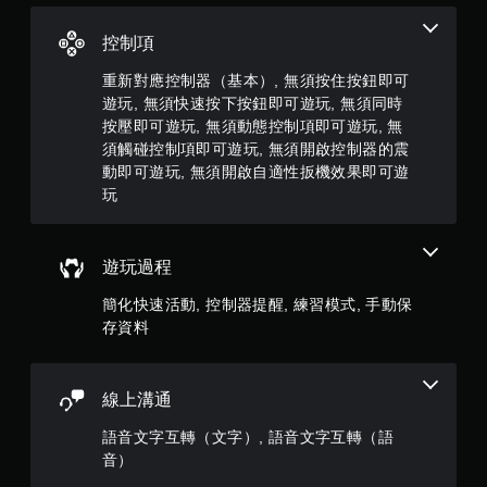
）
玩
次
遊
離
，
控制項
戲
開
和
的
共
重新對應控制器（基本）, 無須按住按鈕即可
前
遊
遊玩, 無須快速按下按鈕即可遊玩, 無須同時
往
戲
2
按壓即可遊玩, 無須動態控制項即可遊玩, 無
選
畫
單
須觸碰控制項即可遊玩, 無須開啟控制器的震
面
4
。
動即可遊玩, 無須開啟自適性扳機效果即可遊
。
玩
5
無
須
9
同
遊玩過程
時
則
按
簡化快速活動, 控制器提醒, 練習模式, 手動保
評
壓
存資料
即
分
可
遊
線上溝通
玩
語音文字互轉（文字）, 語音文字互轉（語
您
無
音）
需