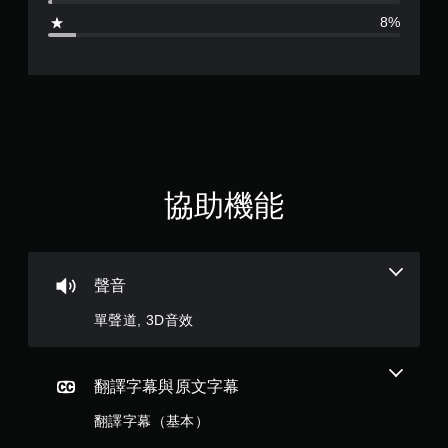
4
玩
即
8%
。
可
.
遊
玩
手
2
動
您
保
無
6
存
需
快
資
顆
速
料
或
星
您
協助機能
在
可
時
（
以
間
手
限
滿
動
制
聲音
建
內
分
立
按
單聲道, 3D音效
保
下
5
存
按
點
鈕
顆
，
，
翻譯字幕與原文字幕
以
即
星
回
可
翻譯字幕（基本）
到
遊
上