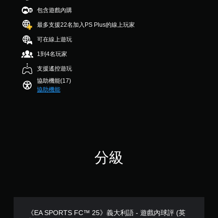
制
。
字
星
器
包含遊戲內購
無
。
）
提
須
，
最多支援22名加入PS Plus的線上玩家
醒
按
共
可在線上遊玩
住
您
2
可
.
按
1到4名玩家
隨
4
鈕
時
K
支援遙控遊玩
即
查
則
可
協助機能(17)
看
評
協助機能
遊
遊
分
玩
戲
的
您
控
可
制
以
項
在
。
不
分級
按
住
練
方
習
向
模
按
式
鈕
下
您
《EA SPORTS FC™ 25》義大利語 - 遊戲內球評 (英
的