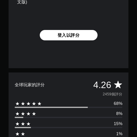
可
文版)
情
在
況
遊
下
戲
，
中
遊
存
玩
取
登入以評分
遊
一
戲
個
和
不
前
記
往
錄
選
結
單
果
。
的
平
4.26
環
全球玩家的評分
境
無
均
2459個評分
，
須
以
68%
快
評
便
速
練
8%
分
按
習
下
如
15%
為
按
何
遊
1%
鈕