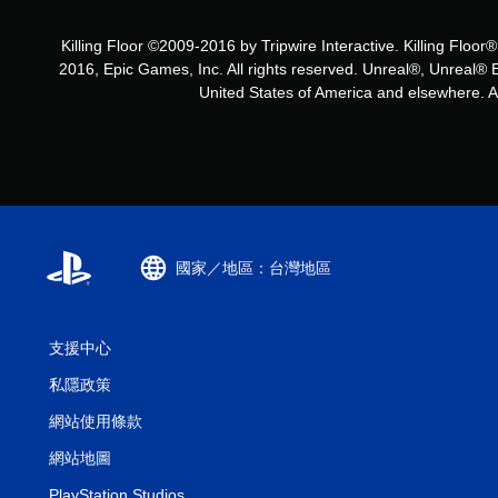
Killing Floor ©2009-2016 by Tripwire Interactive. Killing Floor
2016, Epic Games, Inc. All rights reserved. Unreal®, Unreal® 
United States of America and elsewhere. All
國家／地區：台灣地區
支援中心
私隱政策
網站使用條款
網站地圖
PlayStation Studios