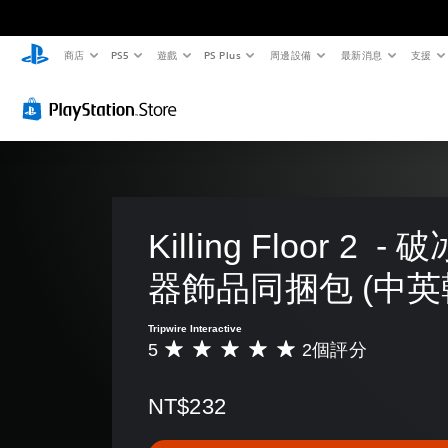
商店
PS5
遊戲
PS Plus
周邊設備
最新消息
支援
Killing Floor 2  
器飾品同捆包 (中英
Tripwire Interactive
5
2個評分
平
均
評
NT$232
分
為
5