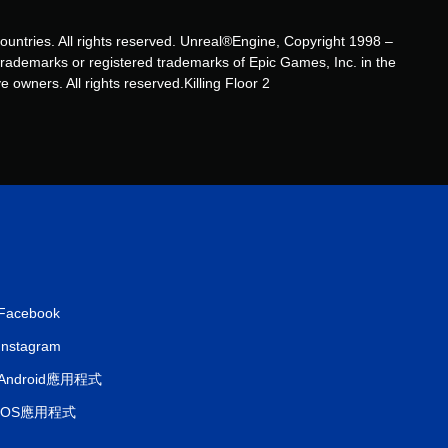
2
 countries. All rights reserved. Unreal®Engine, Copyright 1998 –
則
rade­marks or registered trademarks of Epic Games, Inc. in the
 owners. All rights reserved.Killing Floor 2
評
分
Facebook
Instagram
Android應用程式
iOS應用程式