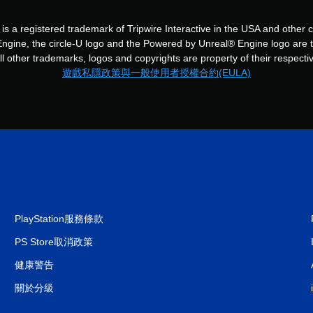
® is a registered trademark of Tripwire Interactive in the USA and other
Engine, the circle-U logo and the Powered by Unreal® Engine logo are t
 other trademarks, logos and copyrights are property of their respective
遊戲私隱政策與一般使用者授權合約(EULA)
PlayStation服務條款
PS Store取消政策
健康警告
關於分級