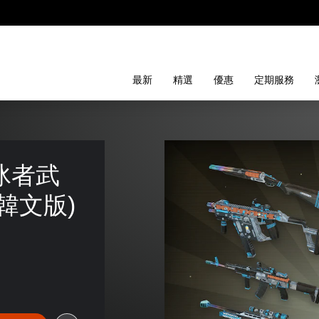
最新
精選
優惠
定期服務
- 破冰者武
韓文版)