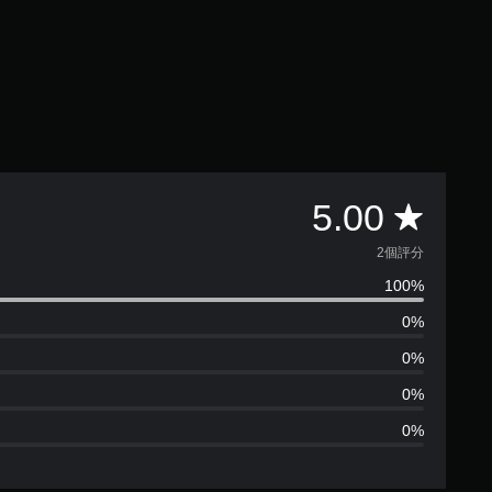
平
5.00
均
2個評分
100%
評
0%
分
0%
為
0%
0%
5