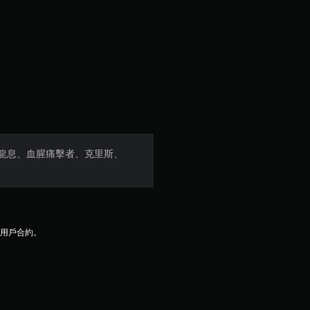
顆
星
（
滿
分
5
之鷹、龍息、血腥痛擊者、克里斯、
顆
星
）
及用戶合約。
，
共