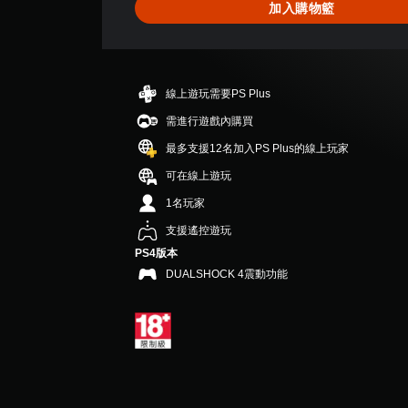
加入購物籃
顆
星
（
滿
分
線上遊玩需要PS Plus
5
顆
需進行遊戲內購買
星
最多支援12名加入PS Plus的線上玩家
）
，
可在線上遊玩
共
1名玩家
2
則
支援遙控遊玩
評
PS4版本
分
DUALSHOCK 4震動功能