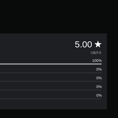
平
5.00
均
1個評分
100%
評
0%
分
0%
為
0%
0%
1
顆