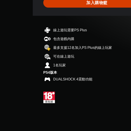
加入購物籃
顆
星
（
滿
分
線上遊玩需要PS Plus
5
顆
包含遊戲內購
星
最多支援12名加入PS Plus的線上玩家
）
，
可在線上遊玩
共
1名玩家
1
則
PS4版本
評
DUALSHOCK 4震動功能
分