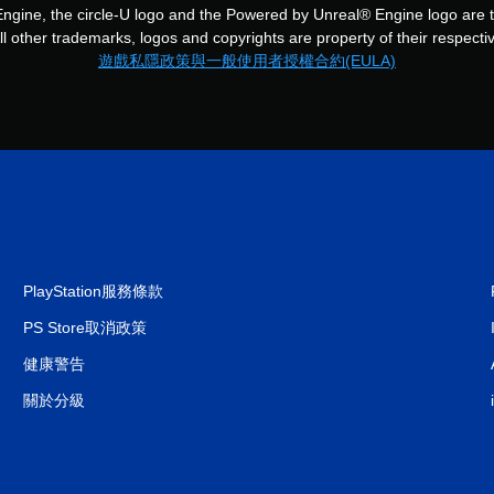
Engine, the circle-U logo and the Powered by Unreal® Engine logo are t
 other trademarks, logos and copyrights are property of their respective
遊戲私隱政策與一般使用者授權合約(EULA)
PlayStation服務條款
PS Store取消政策
健康警告
關於分級