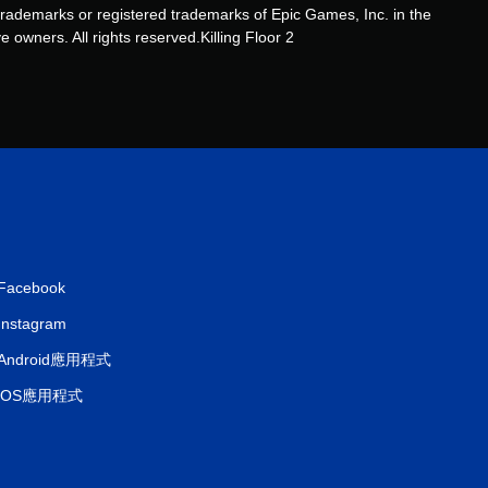
rade­marks or registered trademarks of Epic Games, Inc. in the
則
 owners. All rights reserved.Killing Floor 2
評
分
Facebook
Instagram
Android應用程式
iOS應用程式