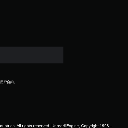
星
（
滿
分
5
顆
星
及用戶合約。
）
，
共
1
 countries. All rights reserved. Unreal®Engine, Copyright 1998 –