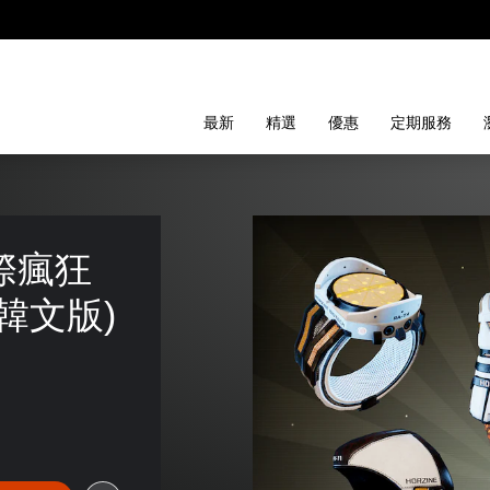
最新
精選
優惠
定期服務
- 星際瘋狂
韓文版)