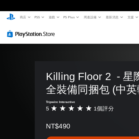
商店
PS5
遊戲
PS Plus
周邊設備
最新消息
支援
Killing Floor 2  
全裝備同捆包 (中英
Tripwire Interactive
5
1個評分
平
均
評
NT$490
分
為
5