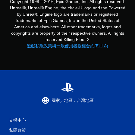
Copyright 1998 – 2016, Epic Games, Inc. All rights reserved.
Unreal®, Unreal® Engine, the circle-U logo and the Powered
by Unreal® Engine logo are trade­marks or registered
trademarks of Epic Games, Inc. in the United States of
America and elsewhere. All other trademarks, logos and
copyrights are property of their respective owners. All rights
reserved.Killing Floor 2
遊戲私隱政策與一般使用者授權合約(EULA)
國家／地區：台灣地區
支援中心
私隱政策