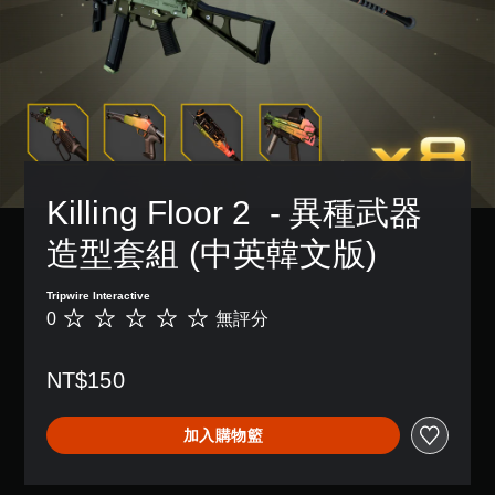
Killing Floor 2  - 異種武器
造型套組 (中英韓文版)
Tripwire Interactive
0
無評分
無
評
分
NT$150
加入購物籃