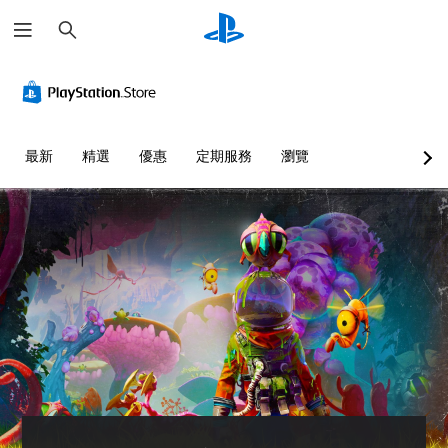
搜
尋
最新
精選
優惠
定期服務
瀏覽