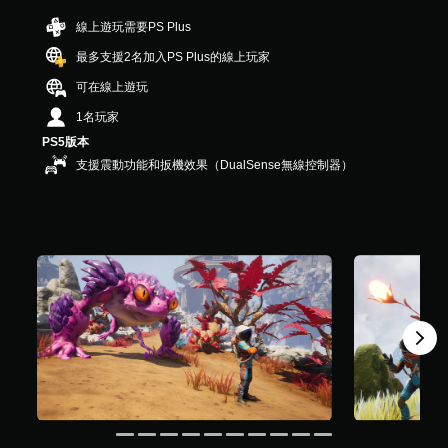
星
線上遊玩需要PS Plus
）
，
最多支援2名加入PS Plus的線上玩家
共
3
可在線上遊玩
.
1名玩家
9
K
PS5版本
則
支援震動功能和扳機效果（DualSense無線控制器）
評
分