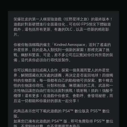
滿
分
笑爆肚皮的第一人稱冒險遊戲《狂野星球之旅》的最終版本！
遊戲針對新硬體進行全面最佳化，可在60 FPS情況下體驗遊
5
戲外，還包括所有更新、有趣的DLC，以及一些新的精彩影
片。
顆
你被你勉強稱職的僱主「Kindred Aerospace」送到了遙遠的
星
外星世界，目的是為人類找到一個新的家園！那裡充滿了挑
戰、幽默和驚喜。可是，差不多公司忘記配給你任何所需的裝
）
備，這代表你必須自行尋找並製作。
，
你可以獨自遊玩或兩人合作，探索一個美麗而驚人的外星世
界，解開隱藏在其深處的謎團，再決定是否返回地球！四個獨
共
特的生物群落，每一個都有自己的動植物可供探索。數十種古
怪的生物讓你尋找、分類和拍攝。琳瑯滿目的工具、武器和一
3
次性物品讓您自由打造玩法面對挑戰！噴射靴！抓鈎！強酸手
榴彈！還有更多！在遊戲中你會笑、會歡呼、會發現秘密，而
9
且這一切都能和你最好的朋友一起分享！
6
此商品表示您可下載此遊戲的 PS4™ 數位版及 PS5™ 數位
版。
如果您已擁有此遊戲的 PS4™ 版，即可免費取得 PS5™ 數位
8
版，不需額外付費，也不需要購買本商品。