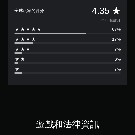
平
4.35
全球玩家的評分
均
3968個評分
67%
評
17%
分
7%
為
3%
4
7%
.
3
5
顆
星
遊戲和法律資訊
（