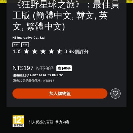
《狂野星球之旅》：最佳員
工版 (簡體中文, 韓文, 英
文, 繁體中文)
H2 Interactive Co., Ltd.
PS4
PS5
4.35
3.9K個評分
平
均
評
NT$197
分
NT$987
省下80%
折扣前原價為NT$987
為
優惠截止於12/8/2026 02:59 PM UTC
4
過去30天的最低價格：NT$987
.
3
加入購物籃
5
顆
星
（
滿
分
引人反感的言語, 暴力內容
5
顆