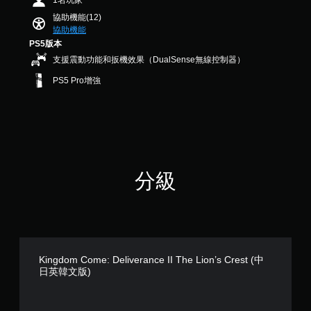
1名玩家
作
遊
動
共
桿
協助機能(12)
戲
建
4
協助機能
方
中
立
6
PS5版本
的
向
保
6
翻
（
存
支援震動功能和扳機效果（DualSense無線控制器）
則
譯
點
基
評
PS5 Pro增強
字
，
本
分
幕
以
）
僅
回
系
限
到
統
於
上
提
主
次
供
要
離
一
故
開
分級
些
事
的
反
和
遊
轉
主
戲
操
要
畫
作
角
面
桿
色
。
的
。
Kingdom Come: Deliverance II The Lion’s Crest (中
選
日英韓文版)
項
大
。
翻