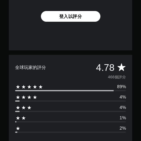
譯
無
字
須
幕
登入以評分
動
翻
態
譯
控
字
制
幕
項
會
即
使
可
用
較
遊
平
4.78
全球玩家的評分
大
玩
的
均
466個評分
您
字
無
體
89%
評
需
來
使
4%
顯
分
用
示
動
4%
，
為
態
使
控
1%
其
4
制
更
2%
項
輕
.
即
鬆
可