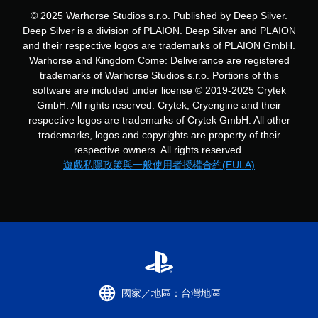
下
© 2025 Warhorse Studios s.r.o. Published by Deep Silver.
，
Deep Silver is a division of PLAION. Deep Silver and PLAION
遊
and their respective logos are trademarks of PLAION GmbH.
玩
遊
Warhorse and Kingdom Come: Deliverance are registered
戲
trademarks of Warhorse Studios s.r.o. Portions of this
。
software are included under license © 2019-2025 Crytek
GmbH. All rights reserved. Crytek, Cryengine and their
無
respective logos are trademarks of Crytek GmbH. All other
須
trademarks, logos and copyrights are property of their
開
respective owners. All rights reserved.
啟
遊戲私隱政策與一般使用者授權合約(EULA)
自
適
性
扳
機
效
果
即
可
國家／地區：台灣地區
遊
玩