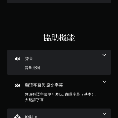
易
遊
7
讀
玩
。
遊
8
戲
。
顆
星
無
協助機能
須
（
觸
碰
滿
控
聲音
制
分
項
音量控制
即
5
可
顆
遊
翻譯字幕與原文字幕
玩
星
無須翻譯字幕即可遊玩, 翻譯字幕（基本）,
您
無
大翻譯字幕
）
需
使
，
用
控制項
觸