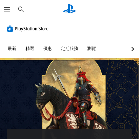
搜
尋
音
無
可
暫
量
須
調
停
控
翻
整
遊
制
譯
操
戲
字
作
您
您
最新
精選
優惠
定期服務
瀏覽
幕
桿
可
可
即
的
將
在
單
可
靈
遊
一
玩
遊
敏
聲
過
玩
度
音
程
（
您
的
或
進
可
音
動
階
在
量
畫
沒
）
調
播
有
低
放
您
翻
和
期
可
譯
靜
間
以
字
音
，
調
幕
。
隨
整
的
時
遊
情
暫