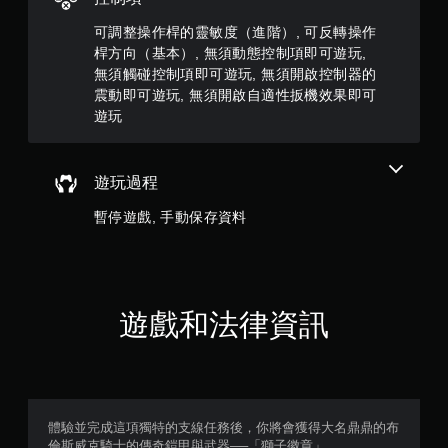
共
碰
可調整操作桿的靈敏度（進階）, 可反轉操作
控
4
桿方向（基本）, 無須動態控制項即可遊玩,
制
項
無須觸碰控制項即可遊玩, 無須開啟控制器的
6
，
震動即可遊玩, 無須開啟自適性扳機效果即可
即
遊玩
6
可
遊
則
玩
遊
遊玩過程
評
戲
。
暫停遊戲, 手動保存資料
分
無
須
開
遊戲和法律資訊
啟
控
制
器
的
震
體驗並完成這項獨特的支線任務後，你將會獲得大名鼎鼎的布
動
倫斯威克騎士的傳奇鎧甲與武器──「獅子徽章」