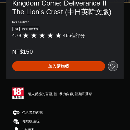
戲
Kingdom Come: Deliverance II 
況
停
中
下
The Lion’s Crest (中日英韓文版)
遊
使
遊
戲
用
玩
（
的
Deep Silver
，
僅
各
因
PS5
PS5 PRO增強
限
操
遊
4.78
466個評分
平
離
作
戲
均
線
桿
中
評
遊
的
並
NT$150
分
玩
水
無
為
）
平
對
4
。
和
加入購物籃
話
.
垂
。
7
直
手
8
靈
動
顆
敏
翻
保
星
度
譯
（
存
引人反感的言語, 性, 暴力內容, 酒類和菸草
。
字
滿
資
幕
分
料
（
可
5
您
包含遊戲內購
基
反
顆
可
星
本
轉
可離線遊玩
以
）
）
操
手
，