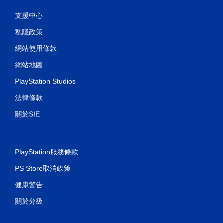
您
支援中心
可
以
私隱政策
在
不
網站使用條款
開
網站地圖
啟
扳
PlayStation Studios
機
自
法律條款
適
應
關於SIE
阻
力
的
情
PlayStation服務條款
況
下
PS Store取消政策
，
遊
健康警告
玩
遊
關於分級
戲
。