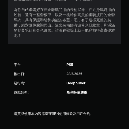
即
為你自己準備好在長距離戰鬥用的長柄武器、在近身戰時用的
可
匕首，還有一整套板甲，以及一塊給你高貴的坐騎披用的全套
遊
馬衣（具有保護和裝飾功能的布蓋）吧，有了這樣完整的裝
玩
備，絕對讓你脫穎而出。這套裝備飾有波希米亞紋章，和滿滿
您
的勃艮第紅和金色邊飾。誰說在戰場上就不能穿戴得高貴優雅
可
呢？
以
在
不
開
啟
平台:
PS5
控
制
推出日:
28/3/2025
器
震
發行商:
Deep Silver
動
/
遊戲類型:
角色扮演遊戲
觸
覺
回
饋
購買或使用本內容需遵守SEN使用條款及用戶合約。
的
情
況