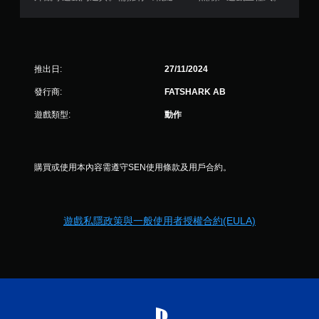
控
制
項
，
即
可
推出日:
27/11/2024
遊
發行商:
FATSHARK AB
玩
遊
遊戲類型:
動作
戲
。
無
購買或使用本內容需遵守SEN使用條款及用戶合約。
須
開
啟
遊戲私隱政策與一般使用者授權合約(EULA)
控
制
器
的
震
動
即