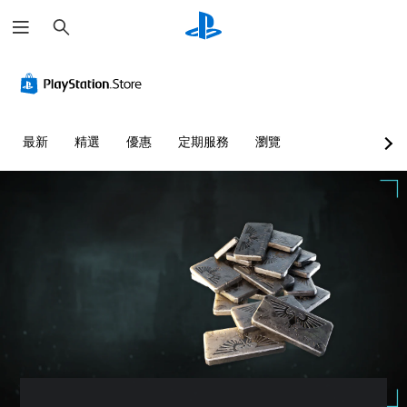
搜
尋
音
翻
重
控
快
量
譯
新
制
速
控
字
對
器
聊
制
幕
應
提
天
（
控
醒
您
您
最新
精選
優惠
定期服務
瀏覽
進
制
可
可
您
階
器
將
傳
可
單
）
（
送
隨
一
或
基
時
遊
聲
接
查
本
戲
音
收
看
）
中
的
預
遊
的
您
音
設
戲
對
可
量
的
的
話
將
調
字
控
具
控
低
詞
制
有
制
和
、
項
完
項
靜
片
。
整
變
音
語
的
更
。
或
翻
練
為
圖
譯
另
習
示