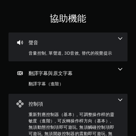
須
動
態
協助機能
控
制
項
即
聲音
可
遊
音量控制, 單聲道, 3D音效, 替代的視覺提示
玩
您
無
翻譯字幕與原文字幕
需
使
翻譯字幕（進階）
用
動
態
控制項
控
制
重新對應控制器（基本）, 可調整操作桿的靈
項
即
敏度（進階）, 可反轉操作桿方向（基本）,
可
無須動態控制項即可遊玩, 無須觸碰控制項即
遊
可遊玩, 無須開啟控制器的震動即可遊玩, 無