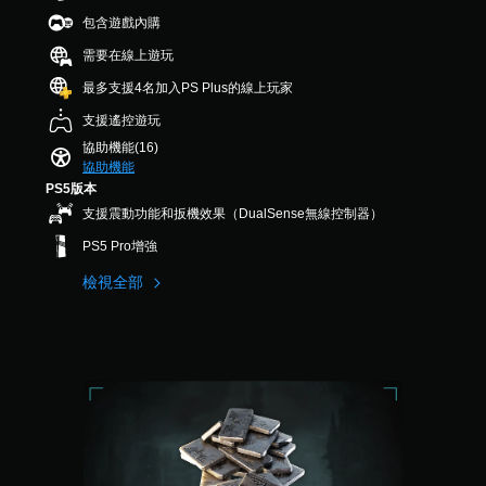
習
您
D
包含遊戲內購
可
如
可
音
調
何
以
需要在線上遊玩
效
遊
在
整
最多支援4名加入PS Plus的線上玩家
玩
其
您
操
。
他
可
作
支援遙控遊玩
玩
以
桿
家
協助機能(16)
設
的
的
協助機能
定
靈
H
聲
PS5版本
敏
U
音
支援震動功能和扳機效果（DualSense無線控制器）
度
D
輸
（
或
PS5 Pro增強
出
地
，
進
檢視全部
圖
以
階
上
便
）
標
享
您
記
受
可
有
環
以
興
繞
調
趣
音
整
的
效
遊
點
。
戲
或
中
特