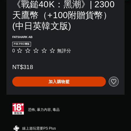
《戰鎚40K：黑潮》| 2300
字
單
一
模
，
幕
聲
個
式
以
天鷹幣（+100附贈貨幣） 
。
道
預
便
您
設
更
您
(中日英韓文版)
可
的
輕
可
在
版
鬆
以
遊
面
地
FATSHARK AB
設
戲
，
與
定
中
PS5 PRO增強
系
其
各
存
0
無評分
無
統
他
喇
取
評
也
玩
叭
一
分
提
家
的
個
NT$318
供
進
聲
不
了
行
音
記
一
溝
輸
錄
加入購物籃
些
通
出
結
重
。
，
果
新
使
的
配
其
環
用
置
一
境
標
的
恐怖, 暴力內容, 毒品
致
，
支
記
。
以
援
溝
便
。
通
線上遊玩需要PS Plus
練
3