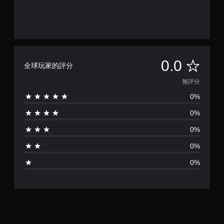
覺
方
資
向
料
（
。
基
本
）
無
0.0
全球玩家的評分
系
評
統
無評分
提
0%
供
分
一
0%
些
反
0%
轉
操
0%
作
桿
0%
的
選
項
。
無