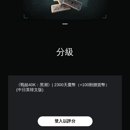
替
使
定
代
用
資
的
的
訊
各
視
，
操
而
覺
作
不
提
桿
需
示
的
使
透
水
用
分級
過
平
語
聲
和
音
音
垂
或
或
直
文
控
靈
字
制
敏
輸
器
度
入
《戰鎚40K：黑潮》| 2300天鷹幣（+100附贈貨幣）
的
。
來
(中日英韓文版)
震
溝
動
通
可
，
。
反
也
轉
能
操
傳
登入以評分
達
作
視
桿