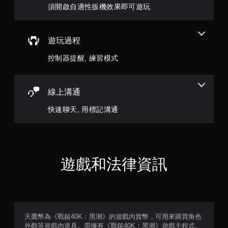
玩
須開啟自適性扳機效果即可遊玩
遊
戲
。
遊玩過程
無
控制器提醒, 練習模式
須
觸
碰
線上溝通
控
制
快速聊天, 用標記溝通
項
即
可
遊
玩
遊戲和法律資訊
您
無
需
使
用
觸
天鷹幣為《戰鎚40K：黑潮》的遊戲內貨幣，可用來購買角色
碰
外觀等遊戲內道具。需擁有《戰鎚40K：黑潮》遊戲主程式。