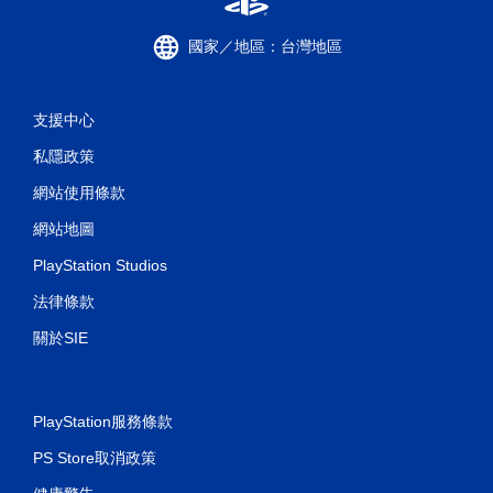
可
遊
國家／地區：台灣地區
玩
您
可
以
支援中心
在
私隱政策
不
開
網站使用條款
啟
控
網站地圖
制
器
PlayStation Studios
震
動
法律條款
/
觸
關於SIE
覺
回
饋
的
PlayStation服務條款
情
況
PS Store取消政策
下
，