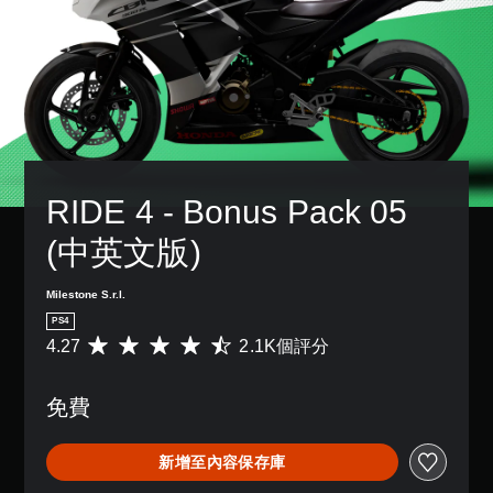
RIDE 4 - Bonus Pack 05 
(中英文版)
Milestone S.r.l.
PS4
4.27
2.1K個評分
平
均
評
免費
分
為
4
新增至內容保存庫
.
2