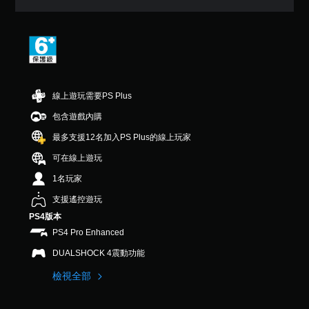
7
顆
星
（
滿
分
5
顆
線上遊玩需要PS Plus
星
包含遊戲內購
）
，
最多支援12名加入PS Plus的線上玩家
共
2
可在線上遊玩
.
1名玩家
1
K
支援遙控遊玩
則
PS4版本
評
分
PS4 Pro Enhanced
DUALSHOCK 4震動功能
檢視全部