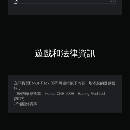
.
2
7
顆
星
遊戲和法律資訊
（
滿
分
立即購買Bonus Pack 05即可獲得以下內容，增添您的遊戲體
驗：
5
- 1輛獨家摩托車：Honda CBR 300R - Racing Modified
(2017)
顆
- 5場額外賽事
星
）