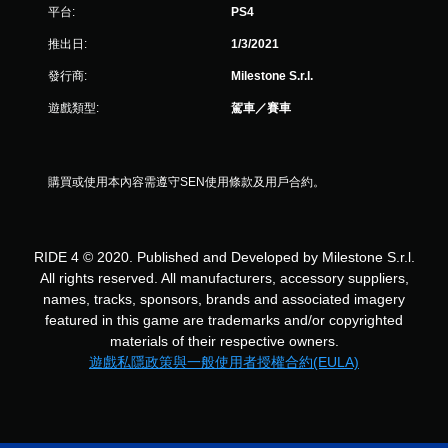
平台:
PS4
，
推出日:
1/3/2021
共
發行商:
Milestone S.r.l.
2
遊戲類型:
駕車／賽車
1
0
購買或使用本內容需遵守SEN使用條款及用戶合約。
2
則
RIDE 4 © 2020. Published and Developed by Milestone S.r.l.
評
All rights reserved. All manufacturers, accessory suppliers,
names, tracks, sponsors, brands and associated imagery
分
featured in this game are trademarks and/or copyrighted
materials of their respective owners.
遊戲私隱政策與一般使用者授權合約(EULA)