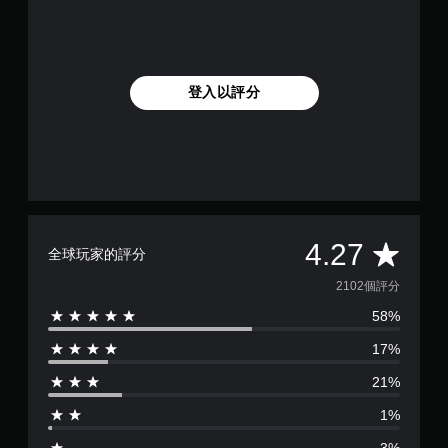
登入以評分
平
4.27
全球玩家的評分
均
2102個評分
58%
評
17%
分
21%
為
1%
4
3%