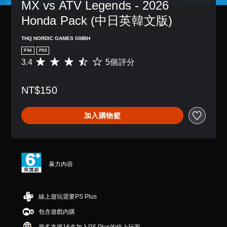
MX vs ATV Legends - 2026 
Honda Pack (中日英韓文版)
THQ NORDIC GAMES GMBH
PS4
PS5
3.4
5個評分
平
均
評
NT$150
分
為
3
加入購物籃
.
4
顆
星
（
滿
暴力內容
分
5
顆
線上遊玩需要PS Plus
星
）
包含遊戲內購
，
共