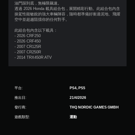
5
油門踩到底，無極限飆速。
透過 2026 Honda 載具組合包，展開精彩行動。此組合包內含
顆
操駕性能敏銳的強大車輛陣容，隨時都準備好衝過泥地、飛躍
空中並超越阻擋你的任何對手。
星
此組合包內含以下載具：
）
- 2026 CRF250
- 2026 CRF450
，
- 2007 CR125R
- 2007 CR250R
共
- 2014 TRX450R ATV
5
則
平台:
PS4, PS5
評
推出日:
21/4/2026
分
發行商:
THQ NORDIC GAMES GMBH
遊戲類型:
運動