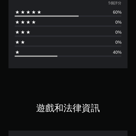
均
5個評分
60%
評
0%
分
0%
為
0%
3
40%
.
4
顆
星
（
遊戲和法律資訊
滿
分