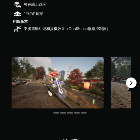
，
可在線上遊玩
共
1到2名玩家
7
則
PS5版本
評
支援震動功能和扳機效果（DualSense無線控制器）
分