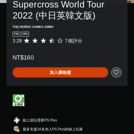
Supercross World Tour 
2022 (中日英韓文版)
THQ NORDIC GAMES GMBH
PS4
PS5
3.29
7個評分
平
均
評
NT$160
分
為
3
加入購物籃
.
2
9
顆
星
（
滿
分
5
線上遊玩需要PS Plus
顆
星
最多支援16名加入PS Plus的線上玩家
）