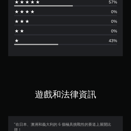
57%
評
0%
分
0%
為
0%
3
43%
.
2
9
顆
星
遊戲和法律資訊
（
滿
分
"在日本、澳洲和義大利的 6 個極具挑戰性的賽道上展開比
拼！