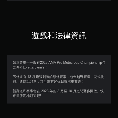
7
1
顆
星
遊戲和法律資訊
（
滿
分
如專業車手一般在2025 AMA Pro Motocross Championship包
含傳奇Loretta Lynn’s！
5
另外還有 18 種緊張刺激的額外賽事，包含越野賽道、花式挑
顆
戰、路線點競速，甚至還有迷你越野機車賽道！
星
新賽道和賽事會在 2025 年的 8 月至 10 月之間逐步開放。快
來征服泥地競速吧!
）
，