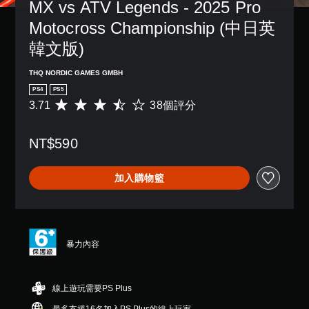
MX vs ATV Legends - 2025 Pro 
Motocross Championship (中日英
韓文版)
THQ NORDIC GAMES GMBH
PS4
PS5
3.71
38個評分
平
均
評
NT$590
分
為
3
加入購物籃
.
7
1
顆
星
（
暴力內容
滿
分
5
線上遊玩需要PS Plus
顆
星