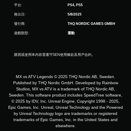
共
平台:
PS4, PS5
3
推出日:
5/8/2025
8
發行商:
THQ NORDIC GAMES GMBH
則
遊戲類型:
運動
評
分
購買或使用本內容需遵守SEN使用條款及用戶合約。
MX vs ATV Legends © 2025 THQ Nordic AB, Sweden.
Published by THQ Nordic GmbH. Developed by Rainbow
Studios, MX vs ATV is a trademark of THQ Nordic AB,
Sweden. This software product includes SpeedTree software,
© 2025 by IDV, Inc. Unreal Engine, Copyright 1998 - 2025,
Epic Games, Inc. Unreal, Unreal Technology and the Powered
by Unreal Technology logo are trademarks or registered
trademarks of Epic Games, Inc. in the United States and
elsewhere.