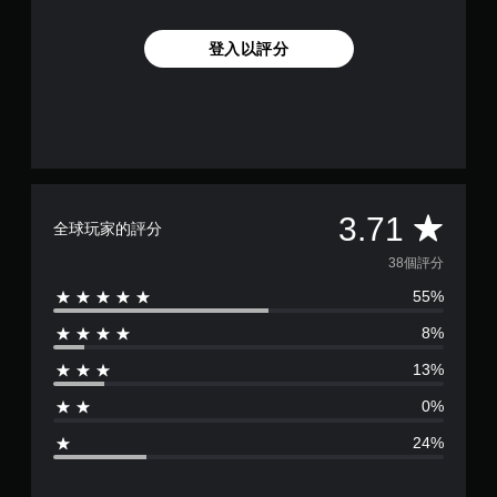
登入以評分
平
3.71
全球玩家的評分
均
38個評分
55%
評
8%
分
13%
為
0%
3
24%
.