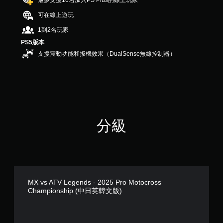
最多支援16名加入PS Plus的線上玩家
）
，
可在線上遊玩
共
1到2名玩家
3
8
PS5版本
則
支援震動功能和扳機效果（DualSense無線控制器）
評
分
分級
MX vs ATV Legends - 2025 Pro Motocross
Championship (中日英韓文版)