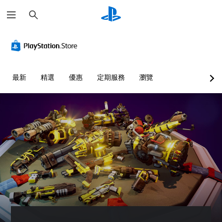
搜
尋
最新
精選
優惠
定期服務
瀏覽