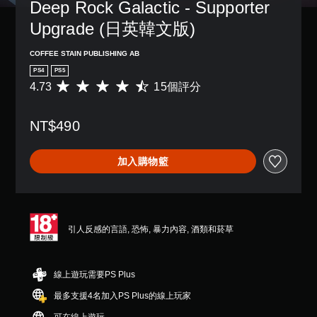
Deep Rock Galactic - Supporter 
Upgrade (日英韓文版)
COFFEE STAIN PUBLISHING AB
PS4
PS5
4.73
15個評分
平
均
評
NT$490
分
為
4
加入購物籃
.
7
3
顆
星
（
引人反感的言語, 恐怖, 暴力內容, 酒類和菸草
滿
分
5
線上遊玩需要PS Plus
顆
星
最多支援4名加入PS Plus的線上玩家
）
，