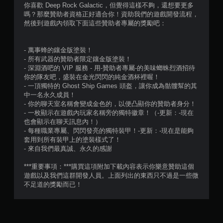
分
你喜歡 Deep Rock Galactic，但覺得這樣不夠，還想要更多
嗎？那麼贊助者資格正好適合你！資助我們的遊戲開發流程，
5
然後到遊戲內領取下面這些贊助者專屬的獎勵吧：
顆
- 萬事蜂的鑲金版塗裝！
星
- 所有武器的贊助者限定鑲金版塗裝！
- 深淵酒吧的 VIP 服務 - 用-贊助者專屬-的美味螂蛛烈酒招待
）
你的隊友吧，盛裝在金光閃閃的純金酒杯裡喔！
- 一頂獨特的 Ghost Ship Games 頭盔，讓你成為骷髏幫的其
，
中一名永久成員！
- 你的聊天室名稱會變成金色的，以便凸顯你的贊助者身分！
共
- 一枚顯示在遊戲內玩家名稱旁的獨特徽章！（-更新：-現在
也會顯示在聊天訊息內！）
1
- 每種職業專屬、閃閃發亮的獨特裝甲！-更新：-現在是能夠
套用到所有裝甲上的塗裝樣式了！
5
- 來自我們最真誠、永久的感謝
則
***重要事項：***購買這項附加下載內容表示你樂意贊助這個
遊戲以及我們這群開發人員。上面列出的東西只不過是一些微
不足道的獎勵而已！
評
分