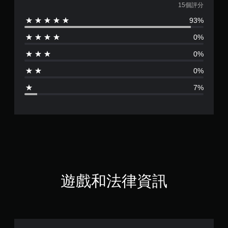
均
15個評分
93%
評
0%
分
0%
為
0%
4
7%
.
7
3
顆
星
遊戲和法律資訊
（
滿