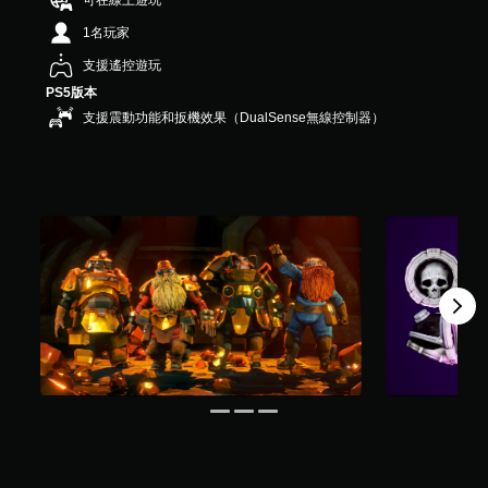
可在線上遊玩
共
1名玩家
1
5
支援遙控遊玩
則
PS5版本
評
分
支援震動功能和扳機效果（DualSense無線控制器）