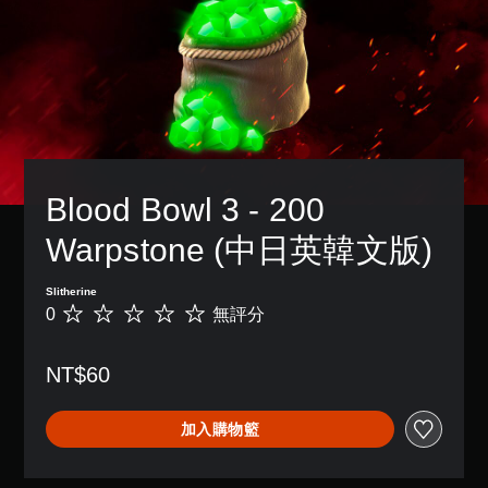
Blood Bowl 3 - 200 
Warpstone (中日英韓文版)
Slitherine
0
無評分
無
評
分
NT$60
加入購物籃