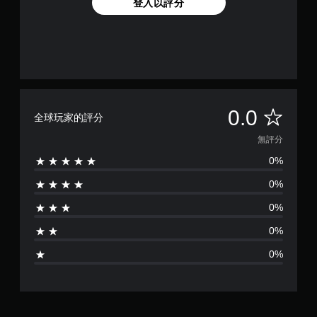
登入以評分
無
0.0
全球玩家的評分
評
無評分
0%
分
0%
0%
0%
0%