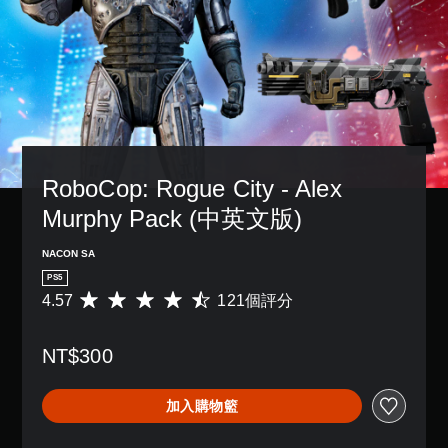
RoboCop: Rogue City - Alex 
Murphy Pack (中英文版)
NACON SA
PS5
4.57
121個評分
平
均
評
NT$300
分
為
4
加入購物籃
.
5
7