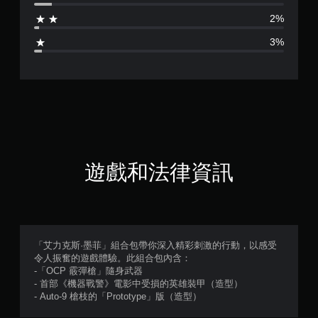
為
2%
4
3%
.
5
7
顆
星
遊戲和法律資訊
（
滿
分
「艾力克斯·墨菲」組合包帶你深入精彩刺激的行動，以感受
令人振奮的遊戲體驗。此組合包內含：
5
-「OCP 霰彈槍」隨身武器
- 首部《機器戰警》電影中受損的英雄裝甲（造型）
顆
- Auto-9 槍枝的「Prototype」版（造型）