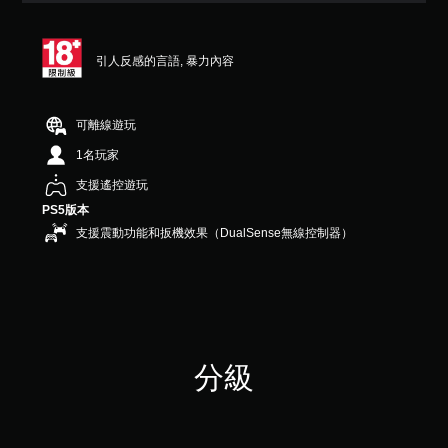
顆
星
（
引人反感的言語, 暴力內容
滿
分
5
顆
可離線遊玩
星
1名玩家
）
，
支援遙控遊玩
共
PS5版本
1
2
支援震動功能和扳機效果（DualSense無線控制器）
1
則
評
分
分級