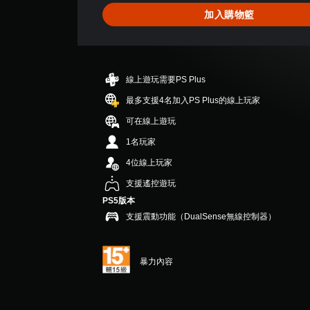
3
加入購物籃
.
6
7
顆
星
線上遊玩需要PS Plus
（
滿
最多支援4名加入PS Plus的線上玩家
分
可在線上遊玩
5
顆
1名玩家
星
4位線上玩家
）
，
支援遙控遊玩
共
PS5版本
3
支援震動功能（DualSense無線控制器）
則
評
分
暴力內容