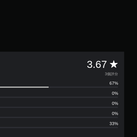
平
3.67
均
3個評分
67%
評
0%
分
0%
為
0%
33%
3