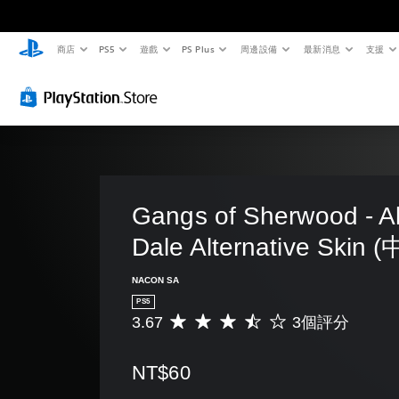
商店
PS5
遊戲
PS Plus
周邊設備
最新消息
支援
Gangs of Sherwood - Al
Dale Alternative Ski
NACON SA
PS5
3.67
3個評分
平
均
評
NT$60
分
為