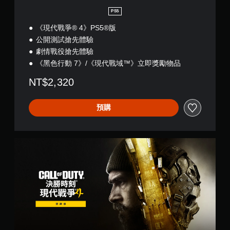
PS5
《現代戰爭® 4》PS5®版
公開測試搶先體驗
劇情戰役搶先體驗
《黑色行動 7》/《現代戰域™》立即獎勵物品
NT$2,320
預購
《
現
代
戰
爭
®
4
》
寶
庫