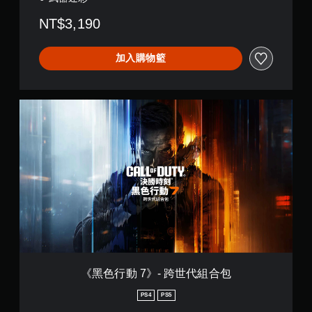
NT$3,190
加入購物籃
《
黑
色
行
動
7
》
-
跨
世
代
組
合
包
《黑色行動 7》- 跨世代組合包
PS4
PS5