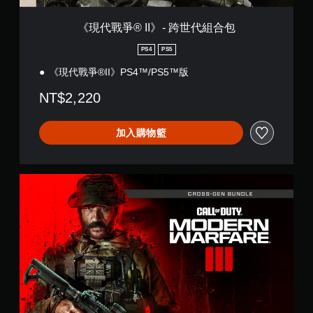
代
組
《現代戰爭® II》- 跨世代組合包
合
包
PS4
PS5
《現代戰爭®II》PS4™/PS5™版
NT$2,220
加入購物籃
《
現
代
戰
爭
®
I
I
I
》
-