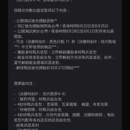
預購任何數位版並取得以下內容：
- 公開測試搶先體驗資格**
-- 預訂搶先體驗期間為台灣 / 香港時間8月22日至8月25日
-- 公開測試將於台灣 / 香港時間8月29日至9月1日對所有玩家
開放。
- 可在《決勝時刻®：黑色行動 7》和《決勝時刻®：現代戰域
™》中立即使用的物品***：
-- 獵殺者特戰兵造型：立即解鎖獵殺者特戰兵造型
-- 鍍金珍珠迷彩組合包：立即解鎖月光珍珠武器迷彩。此外，
還可解鎖鍍金廢墟武器迷彩。
- 劇情戰役搶先體驗於10月17日開始****
寶庫版內含：
- 《決勝時刻®： 現代戰爭® 4》
- 「敵對同盟」特戰兵組合包
-- 4款特戰兵造型： 普萊斯、瓦萊麗雅、 幽靈、布里克斯
- 「特種部隊」特戰兵組合包
-- 4款特戰兵造型，分別代表英國、德國、法國和南韓， 每款
造型均配有各自語言的語音組合包
- 經典武器系列