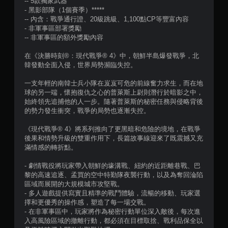
-- 5款獨家武器
- 黑影部隊（1個賽季）*****
-- 內含：戰爭通行證、20級跳級、1,100點CP等豐富內容
- 非軍事區部署獎勵
-- 非軍事區的額外獎勵內容
在《決勝時刻®：現代戰爭® 4》中，朝鮮半島爆發戰爭，北
韓發動全面入侵，世界局勢瀕臨失控。
一支年輕的南韓士兵小隊在岌岌可危的前線奮力求生，而在地
球的另一端，懷抱復仇之心的普萊斯上尉則潛行於暗影之中，
始終領先追捕他的人一步。隨著普萊斯的秘密任務與侵略背後
的勢力發生衝突，戰爭的局勢也逐漸失控。
《現代戰爭® 4》將系列推向了更黑暗和危險的境地，在戰爭
後果和情勢升級的雙重作用下，長篇故事線迎來了既震撼又充
滿情感的轉折點。
- 劇情戰役將玩家帶入朝鮮的壕溝戰、紐約的近距離巷戰、巴
黎的高速追逐、孟買的空中特勤隊夜襲行動，以及為奪回淪陷
區域而展開的大規模城市攻堅戰。
- 多人遊戲提供寫實且精準的戰鬥體驗，流暢的移動、玩家選
擇和更優秀的操作感，塑造了每一場交戰。
- 在非軍事區中，玩家將作為秘密行動單位深入敵後，每次進
入高風險區域的撤離行動，都必須在目標取捨、戰利品保全以