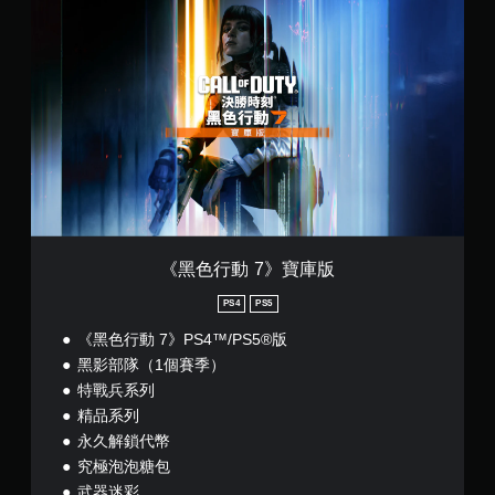
《
黑
色
行
動
7
》
寶
庫
版
《黑色行動 7》寶庫版
PS4
PS5
《黑色行動 7》PS4™/PS5®版
黑影部隊（1個賽季）
特戰兵系列
精品系列
永久解鎖代幣
究極泡泡糖包
武器迷彩