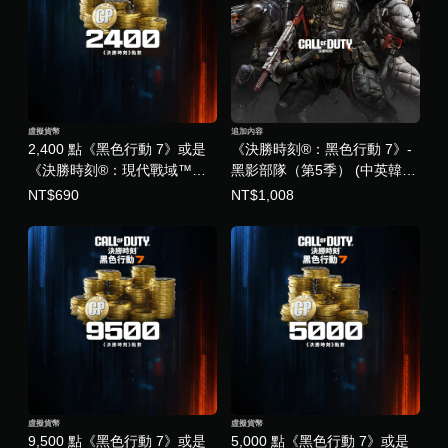
虛擬貨幣
追加內容
2,400 點《黑色行動 7》或是
《決勝時刻®：黑色行動 7》-
《決勝時刻®：現代戰域™》
黑影部隊（第5季） (中英韓文
點數 (中英韓文版)
版)
NT$690
NT$1,008
虛擬貨幣
虛擬貨幣
9,500 點《黑色行動 7》或是
5,000 點《黑色行動 7》或是