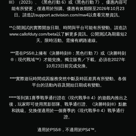
III》（2023）、《黑色行動 6》或《黑色行動 7》。優惠內容可
能有所變更，僅適用於預購。優惠有效期限至2026年10月23
日。請造訪support.activision.com/mw4以查看完整資訊。
**公開測試的實際開放日期、時間與平台可能有所變動。請造訪
www.callofduty.com/beta以了解更多資訊。公開測試為期最短2
天。限時活動。需擁有網路連線。
***需在PS5®上擁有《決勝時刻®：黑色行動 7》或《決勝時刻
®：現代戰域™》才能兌換。獨立販售／下載。必須在2027年
10月23日前完成兌換。
****實際遊玩時間或因服務突然中斷及時區差異有所變動。各個
平台的活動內容及開始日期或有變動。
*****等到第1賽季戰爭通行證在《現代戰爭® 4》的遊戲內推出之
後，玩家即可使用黑影部隊、戰爭通行證、《決勝時刻®》點數
和跳級。兌換僅適用於一個賽季的《現代戰爭® 4》戰爭通行
證。
適用於PS5®，不適用於PS4™。