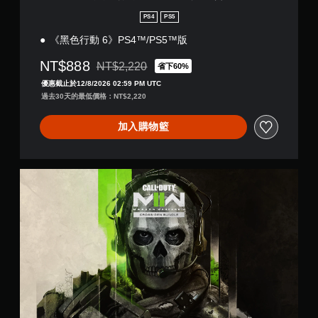
PS4
PS5
《黑色行動 6》PS4™/PS5™版
NT$888
NT$2,220
省下60%
折扣前原價為NT$2,220
優惠截止於12/8/2026 02:59 PM UTC
過去30天的最低價格：NT$2,220
加入購物籃
《
現
代
戰
爭
®
I
I
》
-
跨
世