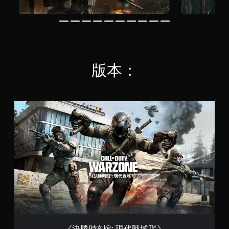
版本：
《
決
勝
時
刻
®
:
現
代
戰
域
™
》
《決勝時刻®: 現代戰域™》