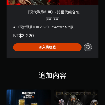
跨
世
代
《現代戰爭® III》- 跨世代組合包
組
合
PS4
PS5
包
《現代戰爭® III 2023》PS4™/PS5™版
NT$2,220
加入購物籃
追加內容