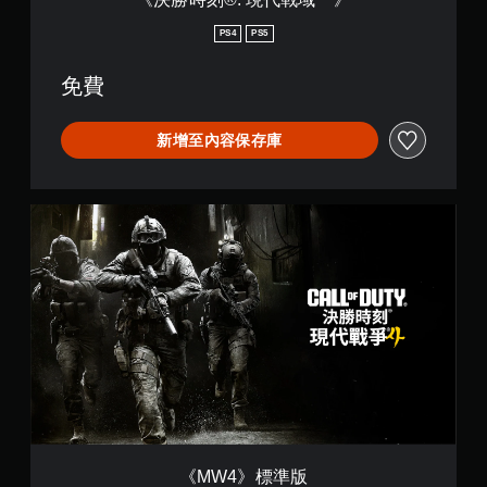
PS4
PS5
免費
新增至內容保存庫
《
M
W
4
》
標
準
版
《MW4》標準版