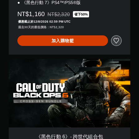
《黑色行動 7》PS4™/PS5®版
NT$1,160
NT$2,320
省下50%
折扣前原價為NT$2,320
優惠截止於12/8/2026 02:59 PM UTC
過去30天的最低價格：NT$2,320
加入購物籃
《
黑
色
行
動
6
》
-
跨
世
代
組
合
包
《黑色行動 6》- 跨世代組合包