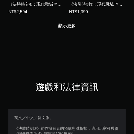
《決勝時刻®：現代戰域™》
《決勝時刻®：現代戰域™》
點數 (中英韓文版)
點數 (中英韓文版)
NT$2,594
NT$1,390
顯示更多
遊戲和法律資訊
英文／中文／韓文版。
《決勝時刻®》前作擁有者的預購忠誠折扣：適用玩家可獲得
《現代戰爭® 4》寶庫版10%折扣*。