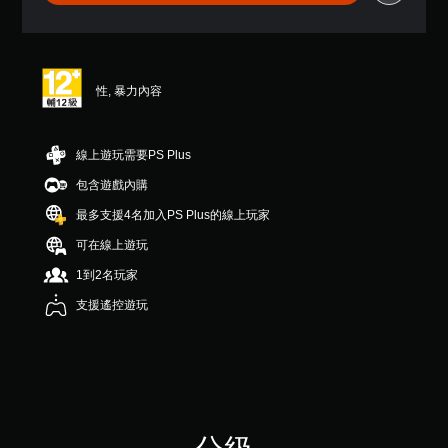
星
（
滿
分
5
性, 暴力內容
顆
星
）
，
線上遊玩需要PS Plus
共
包含遊戲內購
4
則
最多支援4名加入PS Plus的線上玩家
評
分
可在線上遊玩
1到2名玩家
支援遙控遊玩