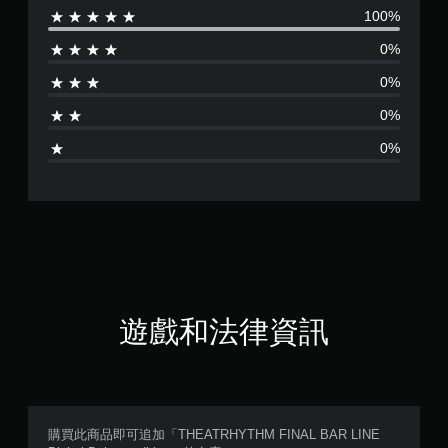
100%
評
0%
分
0%
為
0%
5
0%
顆
星
（
滿
分
遊戲和法律資訊
5
顆
星
購買此商品即可追加「THEATRHYTHM FINAL BAR LINE