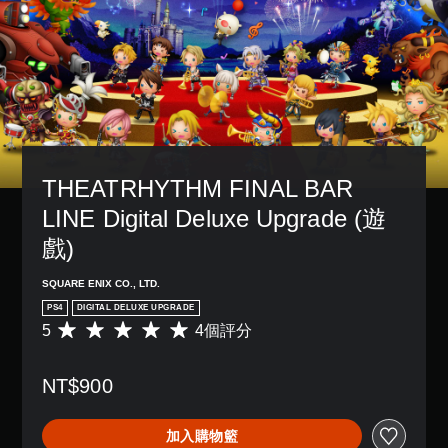
THEATRHYTHM FINAL BAR 
LINE Digital Deluxe Upgrade (遊
戲)
SQUARE ENIX CO., LTD.
PS4
DIGITAL DELUXE UPGRADE
5
4個評分
平
均
評
NT$900
分
為
5
加入購物籃
顆