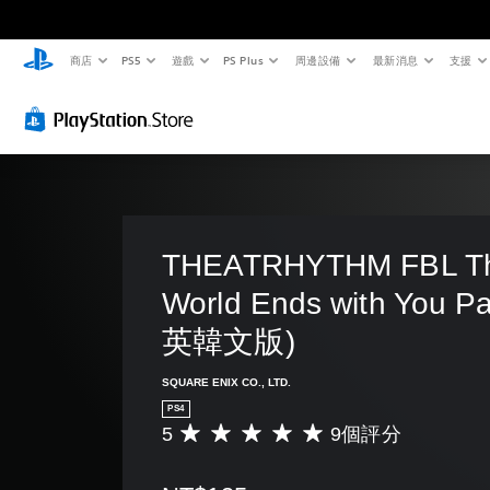
商店
PS5
遊戲
PS Plus
周邊設備
最新消息
支援
THEATRHYTHM FBL T
World Ends with You 
英韓文版)
SQUARE ENIX CO., LTD.
PS4
5
9個評分
平
均
評