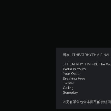
可在《THEATRHYTHM FINA
♪THEATRHYTHM FBL The Wo
World Is Yours
Your Ocean
Breaking Free
Twister
Calling
Someday
※另有販售包含本商品的套組