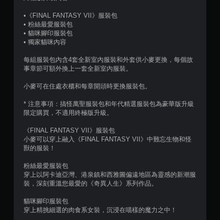
，
•《FINAL FANTASY VII》服裝包
共
• 粉絲最愛服裝包
• 貓咪腳印服裝包
2
• 獨家貓咪內容
則
每組服裝包內含4套全新室內服裝和外套供小麥更換，每個故
事章節可額外換上一套全新室內服裝。
評
小麥可在住處衣櫃和每章開頭時更換服裝包。
分
* 注意事項：搞怪萬聖服裝包和年代精選服裝包為豪華版升級
限定購買，不適用終極版升級。
《FINAL FANTASY VII》服裝包
小麥可以穿上融入《FINAL FANTASY VII》中難忘生物和怪
獸的服裝！
粉絲最愛服裝包
穿上以阿卡迪亞灣、港泉鎮和西雅圖偏遠地區為靈感的新潮服
裝，深刻重溫您最愛的《奇異人生》系列作品。
貓咪腳印服裝包
穿上精挑細選的肉食系女裝，沉浸在喵樣的魔力之中！