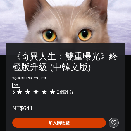
《奇異人生：雙重曝光》終
極版升級 (中韓文版)
SQUARE ENIX CO., LTD.
PS5
5
2個評分
平
均
評
NT$641
分
為
5
加入購物籃
顆
星