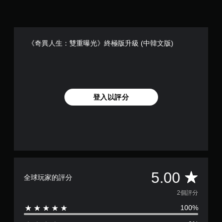
《奇異人生：雙重曝光》終極版升級 (中韓文版)
登入以評分
平
5.00
全球玩家的評分
均
2個評分
100%
評