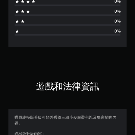
0%
分
0%
為
0%
5
0%
顆
星
（
滿
分
遊戲和法律資訊
5
顆
星
購買終極版升級可額外獲得三組小麥服裝包以及獨家貓咪內
容。
）
終極版升級內容：