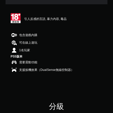
（
滿
分
5
引人反感的言語, 暴力內容, 毒品
顆
星
）
，
包含遊戲內購
共
可在線上遊玩
2
則
1名玩家
評
PS5版本
分
需要震動功能
支援扳機效果（DualSense無線控制器）
分級