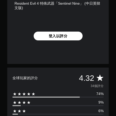
Resident Evil 4 特殊武器「Sentinel Nine」 (中日英韓
文版)
登入以評分
平
4.32
全球玩家的評分
均
34個評分
74%
評
9%
分
6%
為