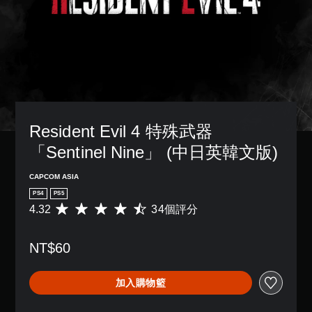
Resident Evil 4 特殊武器
「Sentinel Nine」 (中日英韓文版)
CAPCOM ASIA
PS4
PS5
4.32
34個評分
平
均
評
NT$60
分
為
4
加入購物籃
.
3
2