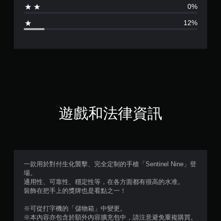
0%
4
12%
.
3
2
顆
星
遊戲和法律資訊
（
滿
分
一款用於對付生化襲擊、完全定制的手槍「Sentinel Nine」登
場。
5
通用性、可靠性、穩定性等，在各方面都有很高的水准。
裝飾在把手上的獎牌也是看點之一！
顆
※可從打字機的「儲物箱」中變更。
星
※本內容亦包含於額外內容擴充包中，請注意避免重複購買。