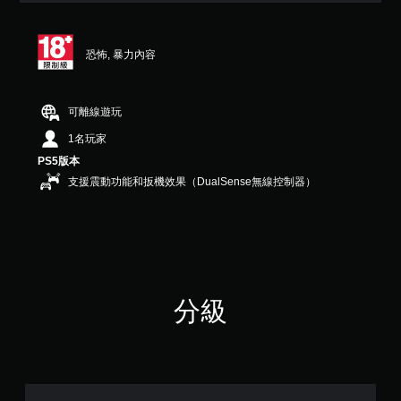
顆
星
（
恐怖, 暴力內容
滿
分
5
顆
可離線遊玩
星
1名玩家
）
，
PS5版本
共
支援震動功能和扳機效果（DualSense無線控制器）
3
4
則
評
分
分級