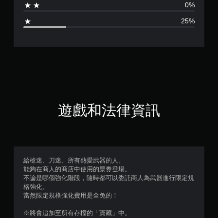
0%
4
25%
顆
星
（
滿
分
遊戲和法律資訊
5
顆
星
給槍迷、刀迷、所有熱愛武器的人。
能夠在商人的商店中使用的票券登場。
）
不論是哪個強化階段，隨時都可以委託商人為武器進行限定規
格強化。
，
當然限定規格強化費用是全免的！
共
※將會追加至所有存檔的「寶藏」中。