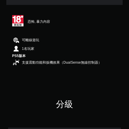
（
滿
分
5
恐怖, 暴力內容
顆
星
）
，
可離線遊玩
共
1名玩家
8
則
PS5版本
評
支援震動功能和扳機效果（DualSense無線控制器）
分
分級