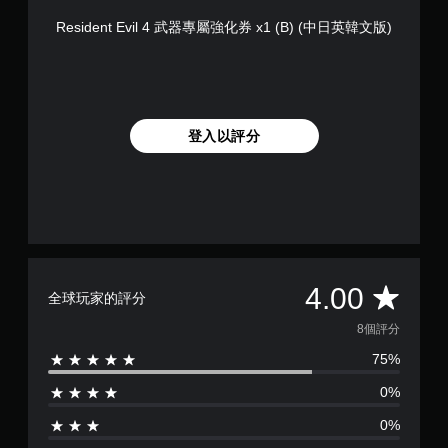
Resident Evil 4 武器專屬強化券 x1 (B) (中日英韓文版)
登入以評分
平
4.00
全球玩家的評分
均
8個評分
75%
評
0%
分
0%
為