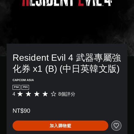
Resident Evil 4 武器專屬強
化券 x1 (B) (中日英韓文版)
CAPCOM ASIA
PS4
PS5
4
8個評分
平
均
評
NT$90
分
為
4
加入購物籃
顆
星