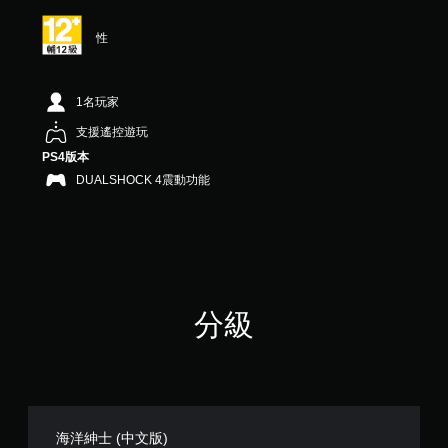
分
5
性
顆
星
）
，
1名玩家
共
支援遙控遊玩
1
3
PS4版本
則
DUALSHOCK 4震動功能
評
分
分級
海洋紳士 (中文版)