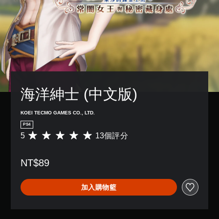
海洋紳士 (中文版)
KOEI TECMO GAMES CO., LTD.
PS4
5
13個評分
平
均
評
NT$89
分
為
5
加入購物籃
顆
星
（
滿