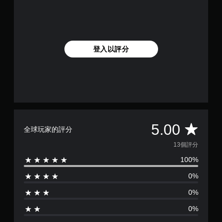
登入以評分
平
5.00
全球玩家的評分
均
13個評分
100%
評
0%
分
0%
為
0%
5