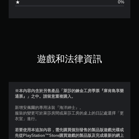
0%
顆
星
（
滿
分
遊戲和法律資訊
5
顆
星
※本內容內含於另售產品「萊莎的鍊金工房季票『庫肯島享樂
通票』」之中。請留意重複購入。
）
新增安佩爾的專用泳裝『海洋紳士』。
，
服裝的變更可於萊莎房間或萊莎工房的桌上的日記處選擇「更
衣室」進行。
共
若要使用本追加內容，需先購買個別發售的製品版遊戲光碟或
1
先從PlayStation™Store購買遊戲的製品版及完成最新的網上