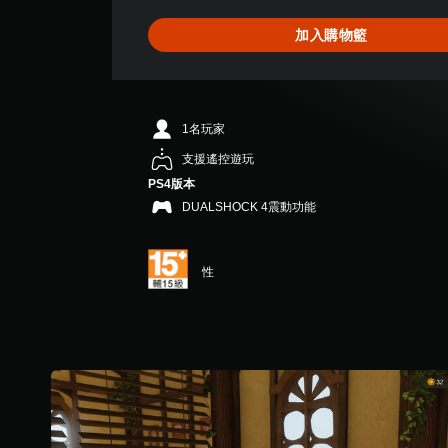
為
5
加入購物籃
顆
星
（
滿
分
1名玩家
5
顆
支援遙控遊玩
星
PS4版本
）
DUALSHOCK 4震動功能
，
共
6
則
性
評
分