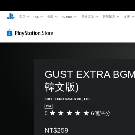
商店
PS5
遊戲
PS Plus
周邊設備
最新消息
支援
GUST EXTRA BG
韓文版)
KOEI TECMO GAMES CO., LTD.
PS4
5
6個評分
平
均
評
NT$259
分