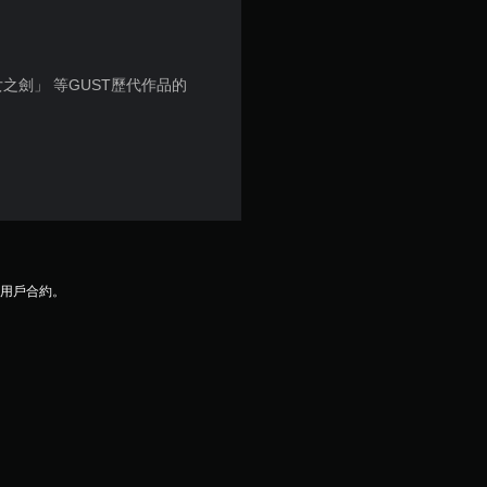
5
顆
女之劍」 等GUST歷代作品的
星
）
，
共
6
及用戶合約。
則
評
分