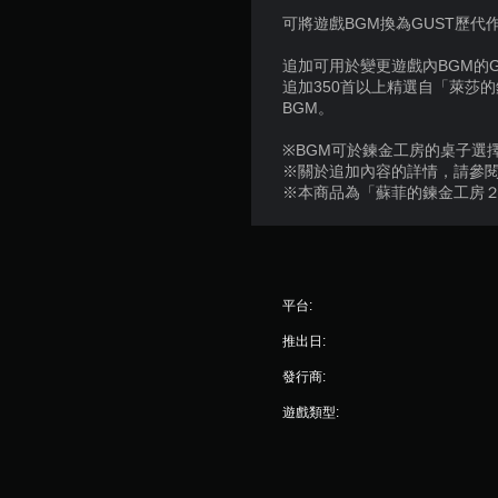
可將遊戲BGM換為GUST歷代
追加可用於變更遊戲內BGM的G
追加350首以上精選自「萊莎的鍊
BGM。
※BGM可於鍊金工房的桌子選
※關於追加內容的詳情，請參閱官方網站(htt
※本商品為「蘇菲的鍊金工房２
平台:
推出日:
發行商:
遊戲類型: