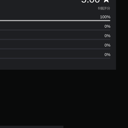
均
6個評分
100%
評
0%
分
0%
為
0%
0%
5
顆
星
（
滿
分