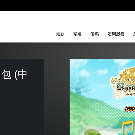
最新
精選
優惠
定期服務
M包 (中