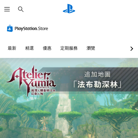
搜
尋
音
翻
無
可
量
譯
須
調
控
字
開
整
制
幕
啟
困
（
控
難
您
最新
精選
優惠
定期服務
瀏覽
基
制
度
可
本
器
（
將
單
）
的
基
一
震
本
遊
聲
動
）
戲
音
即
中
您
的
的
可
可
音
翻
遊
以
量
譯
玩
透
調
字
過
低
您
幕
選
和
可
僅
擇
靜
以
限
另
音
在
於
一
。
不
主
個
開
要
預