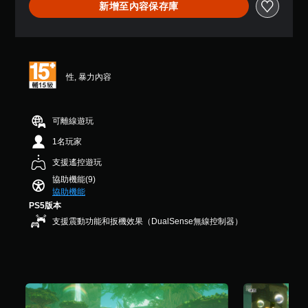
開
可
新增至內容保存庫
.
啟
隨
6
時
自
7
查
適
顆
看
性
星
遊
扳
（
玩
性, 暴力內容
機
滿
過
分
效
程
5
果
的
顆
可離線遊玩
即
教
星
可
學
1名玩家
）
資
遊
，
訊
支援遙控遊玩
玩
共
。
協助機能(9)
1
您
協助機能
5
可
PS5版本
暫
則
以
評
在
停
支援震動功能和扳機效果（DualSense無線控制器）
分
不
遊
開
戲
啟
您
扳
可
機
在
自
遊
適