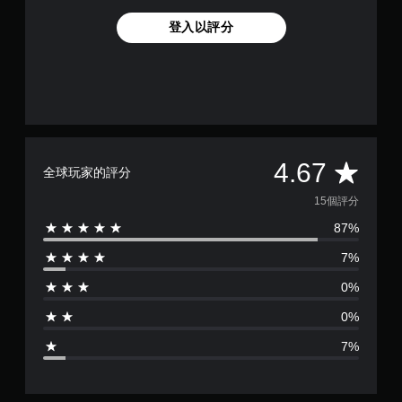
。
登入以評分
手
動
保
存
資
料
平
您
4.67
全球玩家的評分
可
均
以
15個評分
手
87%
評
動
建
7%
立
分
保
0%
存
為
點
0%
，
4
以
7%
回
.
到
上