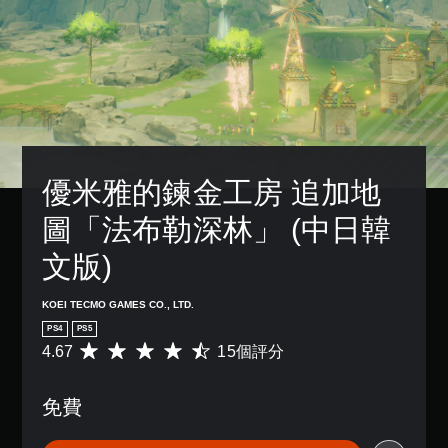
啟
故
3
設
控
事
D
的
制
和
困
音
器
主
難
效
震
要
度
動
您
角
，
/
可
色
來
觸
以
。
減
覺
設
少
回
定
遊
饋
優米雅的鍊金工房 追加地
聲
戲
的
音
的
情
圖「法布勒深林」 (中日韓
輸
整
況
出
體
下
文版)
，
挑
，
以
戰
遊
便
。
KOEI TECMO GAMES CO., LTD.
玩
享
遊
受
PS4
PS5
戲
教
環
4.67
15個評分
平
。
繞
學
均
音
提
評
效
免費
醒
分
無
。
為
須
您
4