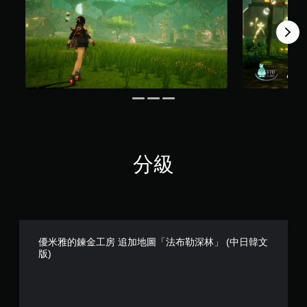
玩
應
過
阻
程
力
或
的
動
情
畫
況
播
下
放
，
期
遊
間
玩
，
遊
隨
戲
時
分級
。
暫
停
遊
戲
（
僅
限
優米雅的鍊金工房 追加地圖「法布勒深林」 (中日韓文
版)
離
線
遊
玩
）