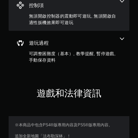
控制項
1
無須開啟控制器的震動即可遊玩, 無須開啟自
5
適性扳機效果即可遊玩
則
評
遊玩過程
可調整困難度（基本）, 教學提醒, 暫停遊戲,
分
手動保存資料
遊戲和法律資訊
※本商品中包含PS4®版專用內容及PS5®版專用內容。
追加全新地圖「法布勒深林」！