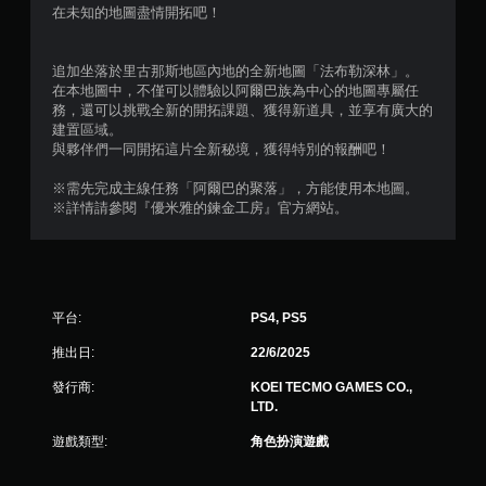
在未知的地圖盡情開拓吧！
追加坐落於里古那斯地區內地的全新地圖「法布勒深林」。
在本地圖中，不僅可以體驗以阿爾巴族為中心的地圖專屬任
務，還可以挑戰全新的開拓課題、獲得新道具，並享有廣大的
建置區域。
與夥伴們一同開拓這片全新秘境，獲得特別的報酬吧！
※需先完成主線任務「阿爾巴的聚落」，方能使用本地圖。
※詳情請參閱『優米雅的鍊金工房』官方網站。
平台:
PS4, PS5
推出日:
22/6/2025
發行商:
KOEI TECMO GAMES CO.,
LTD.
遊戲類型:
角色扮演遊戲