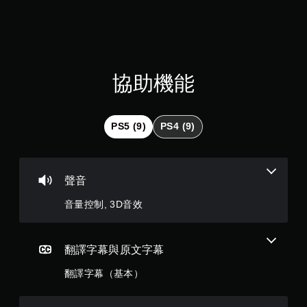
6
次
離
7
開
的
顆
遊
戲
星
協助機能
畫
面
（
。
滿
PS5 (9)
PS4 (9)
分
5
聲音
顆
音量控制, 3D音效
星
）
翻譯字幕與原文字幕
翻譯字幕（基本）
，
共