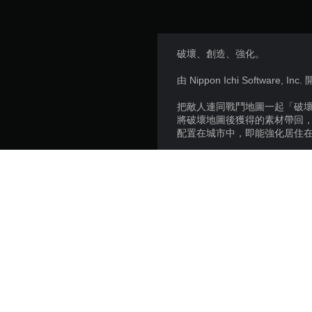
破壞、創造、強化。
由 Nippon Ichi Softwa
把敵人連同戰鬥地圖一起「破
將破壞地圖後獲得的素材帶回
配置在城市中，即能強化居住
主人公將從各式這樣的人們那
跟幫手的少女「美美」一起，
許多的邂逅與成長的故事，現
Copyright：
©2017 Nippon Ichi Software,
購買或使用本內容需遵守SEN