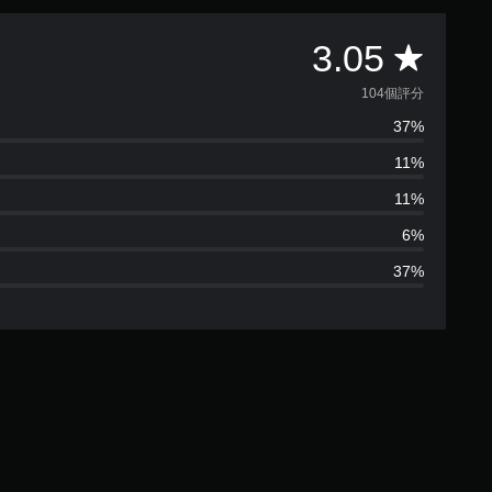
平
3.05
均
104個評分
37%
評
11%
分
11%
為
6%
37%
3
.
0
5
顆