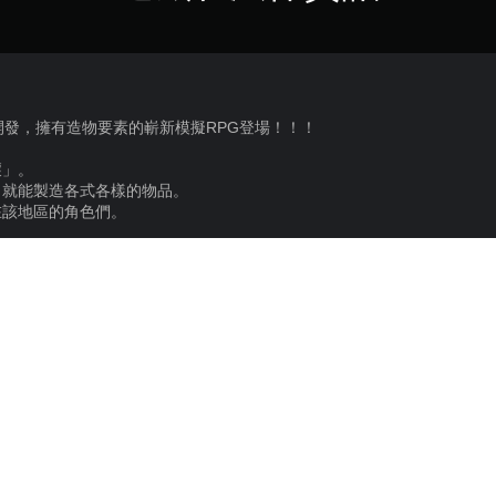
re, Inc. 開發，擁有造物要素的嶄新模擬RPG登場！！！
壞」。
，就能製造各式各樣的物品。
在該地區的角色們。
裡接受委託，
目標是成為世界第一的公司。
在正要展開！
 Inc. ©SEGA
使用條款及用戶合約。