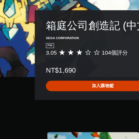
箱庭公司創造記 (中
SEGA CORPORATION
PS4
3.05
104個評分
平
均
評
NT$1,690
分
為
3
加入購物籃
.
0
5
顆
星
（
滿
分
5