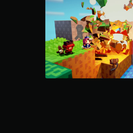
顆
星
）
，
共
1
0
4
則
評
分