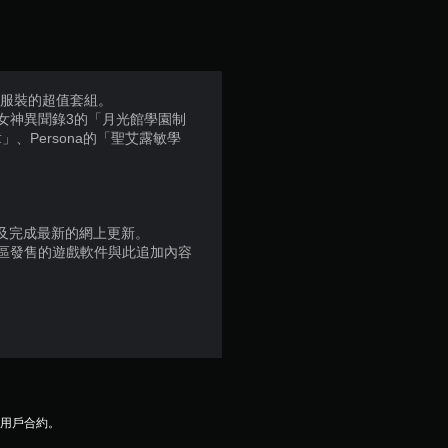
顆
星
（
列服裝的超值套組。
女神異聞錄3的「月光館學園制
滿
Persona的「聖艾露敏學
分
5
品版及完成最新的網上更新。
顆
地區發售的遊戲軟件與此追加內容
星
）
，
共
及用戶合約。