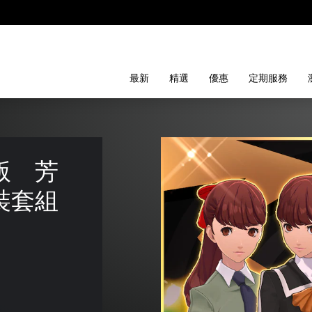
最新
精選
優惠
定期服務
版　芳
裝套組 