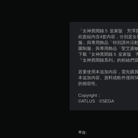
「女神異聞錄５ 皇家版 芳澤
此套組內含4套內容，分別是女
服」與專用飾品「特別課外活動
園制服」與專用飾品「聖艾露
下載『女神異聞錄５ 皇家版 
『女神異聞錄系列』的粉絲們
若要使用本追加內容，需先購買個
本追加內容、資料或軟件僅與S
的相容性。
Copyright：
©ATLUS ©SEGA
平台: