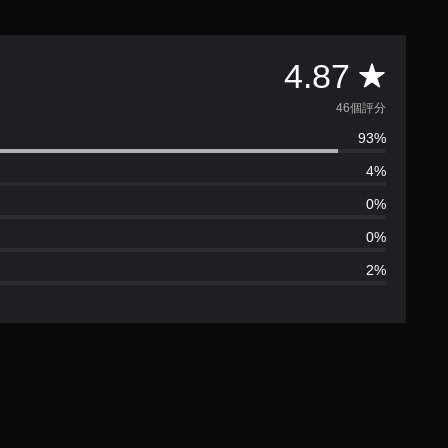
平
4.87
均
46個評分
93%
評
4%
分
0%
為
0%
2%
4
.
8
7