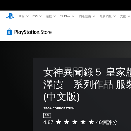
商店
PS5
遊戲
PS Plus
周邊設備
最新消息
支援
女神異聞錄５ 皇家
澤霞　系列作品 服
(中文版)
SEGA CORPORATION
PS4
4.87
46個評分
平
均