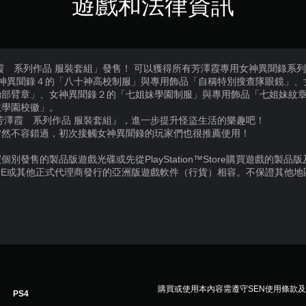
遊戲和法律資訊
霞 系列作品 服裝套組」發售！ 可以獲得所有芳澤霞專用女神異聞錄系
神異聞錄４的「八十神高校制服」與專用飾品「自稱特別搜查隊眼鏡」、
部臂章」、女神異聞錄２的「七姐妹學園制服」與專用飾品「七姐妹紋章」、
敏學園校徽」。
芳澤霞 系列作品 服裝套組』，進一步提升怪盜生活的樂趣吧！
當然不容錯過，初次接觸女神異聞錄的玩家們也很推薦使用！
別發售的製品版遊戲光碟或先從PlayStation™Store購買遊戲的製
IE或其他正式代理商發行的亞洲版遊戲軟件（行貨）相容。不保證其他
購買或使用本內容需遵守SEN使用條款
PS4