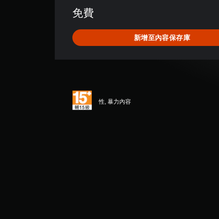
評
免費
分
為
4
新增至內容保存庫
.
8
7
顆
星
（
滿
性, 暴力內容
分
5
顆
星
）
，
共
4
6
則
評
分